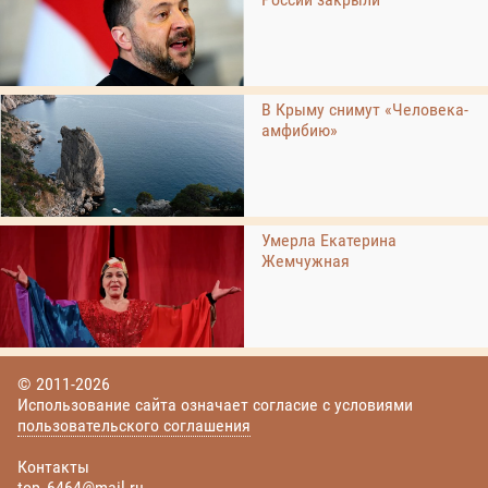
В Крыму снимут «Человека-
амфибию»
Умерла Екатерина
Жемчужная
© 2011-2026
Использование сайта означает согласие с условиями
пользовательского соглашения
Контакты
top_6464@mail.ru