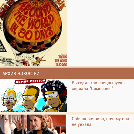
АРХИВ НОВОСТЕЙ
Выходят три спецвыпуска
сериала "Симпсоны"
Собчак заявила, почему она
не уехала