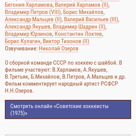
Бегония Харламова
,
Валерий Харламов (II)
,
Владимир Петров (VIII)
,
Борис Михайлов
,
Александр Мальцев (II)
,
Валерий Васильев (III)
,
Александр Якушев
,
Владимир Шадрин (II)
,
Владимир Юрзинов
,
Константин Локтев
,
Борис Кулагин
,
Виктор Тихонов (II)
Озвучивание:
Николай Озеров
О сборной команде СССР по хоккею с шайбой. В
фильме участвуют: В.Харламов, А.Якушев,
В.Третьяк, Б.Михайлов, В.Петров, А.Мальцев и др.
Фильм комментирует народный артист РСФСР
Н.Н.Озеров.
Смотреть онлайн «Советские хоккеисты
(1975)»