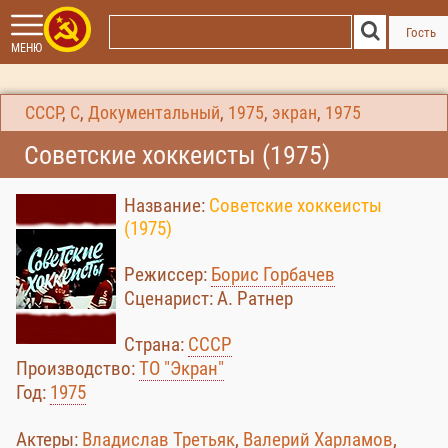
Гость
МЕНЮ
СССР
,
С
,
Документальный
,
1975
,
экран
,
1975
Советские хоккеисты (1975)
Название:
Советские хоккеисты
(1975)
Режиссер:
Борис Горбачев
Сценарист: А. Ратнер
Страна:
СССР
Производство:
ТО "Экран"
Год:
1975
Актеры:
Владислав Третьяк
,
Валерий Харламов
,