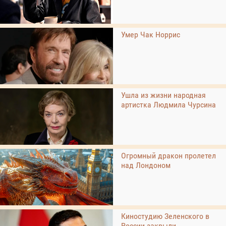
Умер Чак Норрис
Ушла из жизни народная
артистка Людмила Чурсина
Огромный дракон пролетел
над Лондоном
Киностудию Зеленского в
России закрыли