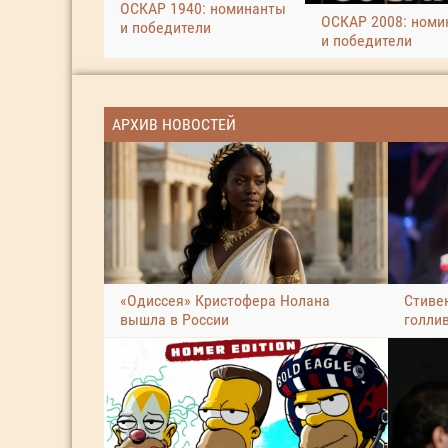
ОСКАР 1940: номинанты
ОСКАР 2008: номи
и победители
и победители
АРХИВ НОВОСТЕЙ
«Одиссея» Кристофера Нолана
Стиве
вышла в России
голли