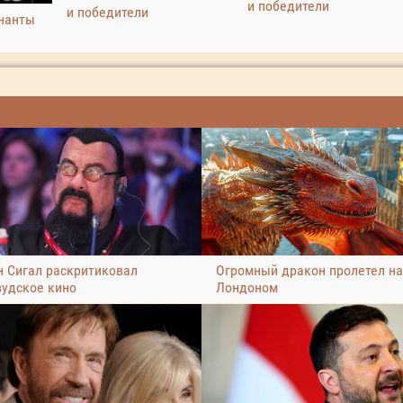
и победители
и победители
нанты
н Сигал раскритиковал
Огромный дракон пролетел н
вудское кино
Лондоном