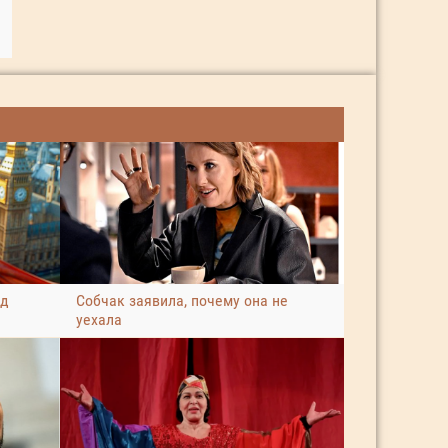
ад
Собчак заявила, почему она не
уехала