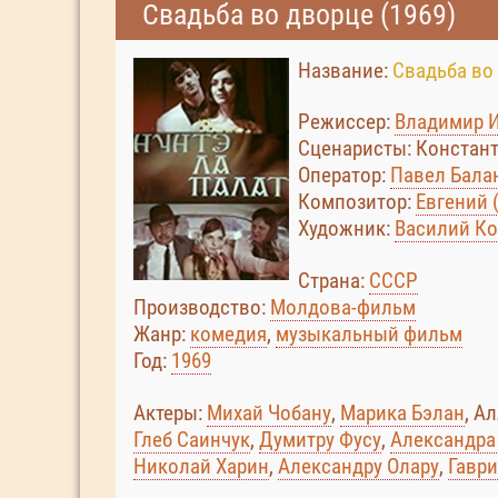
Свадьба во дворце (1969)
Название:
Свадьба во
Режиссер:
Владимир 
Сценаристы: Констан
Оператор:
Павел Бала
Композитор:
Евгений 
Художник:
Василий Ко
Страна:
СССР
Производство:
Молдова-фильм
Жанр:
комедия
,
музыкальный фильм
Год:
1969
Актеры:
Михай Чобану
,
Марика Бэлан
, А
Глеб Саинчук
,
Думитру Фусу
,
Александра
Николай Харин
,
Александру Олару
,
Гаври