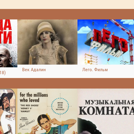
Век Адалин
Лего. Фильм
18)