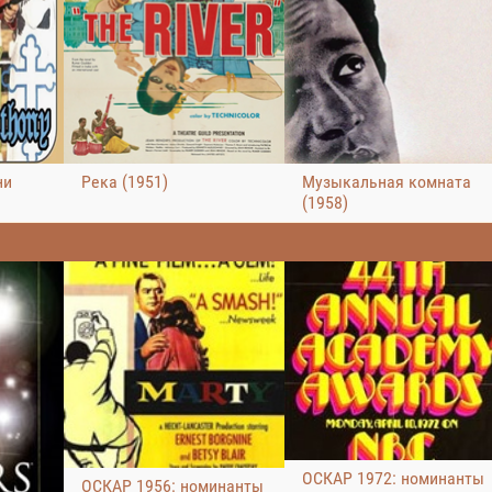
ни
Река (1951)
Музыкальная комната
(1958)
ОСКАР 1972: номинанты
ОСКАР 1956: номинанты