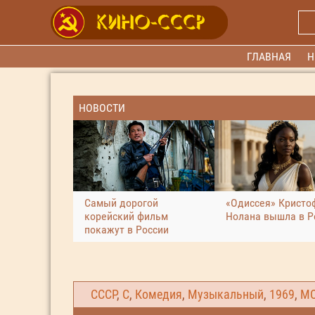
ГЛАВНАЯ
Н
НОВОСТИ
Самый дорогой
«Одиссея» Кристо
корейский фильм
Нолана вышла в Р
покажут в России
СССР
,
С
,
Комедия
,
Музыкальный
,
1969
,
М