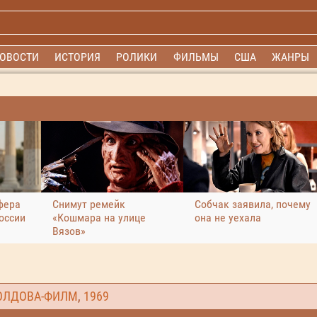
ОВОСТИ
ИСТОРИЯ
РОЛИКИ
ФИЛЬМЫ
США
ЖАНРЫ
фера
Снимут ремейк
Собчак заявила, почему
оссии
«Кошмара на улице
она не уехала
Вязов»
ОЛДОВА-ФИЛМ
,
1969