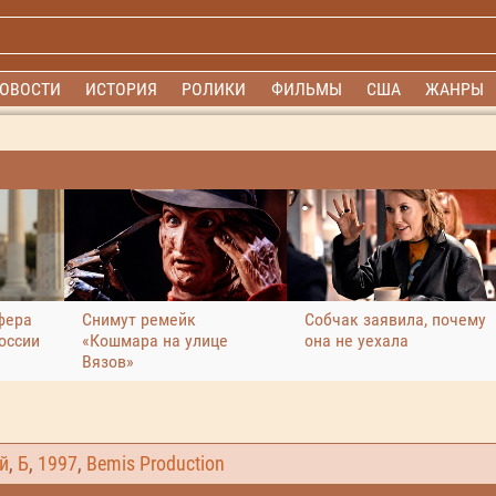
ОВОСТИ
ИСТОРИЯ
РОЛИКИ
ФИЛЬМЫ
США
ЖАНРЫ
фера
Снимут ремейк
Собчак заявила, почему
оссии
«Кошмара на улице
она не уехала
Вязов»
й
,
Б
,
1997
,
Bemis Production