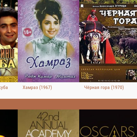
жуба
Хамраз (1967)
Чёрная гора (1970)