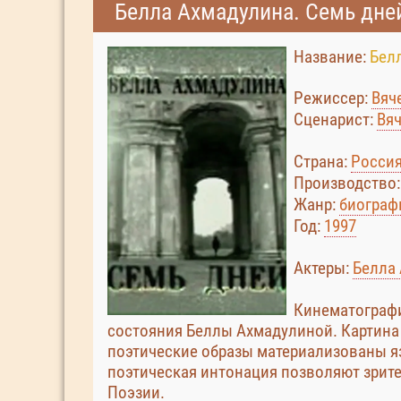
Белла Ахмадулина. Семь дней
Название:
Бел
Режиссер:
Вяч
Сценарист:
Вя
Страна:
Росси
Производство
Жанр:
биограф
Год:
1997
Актеры:
Белла
Кинематографи
состояния Беллы Ахмадулиной. Картина 
поэтические образы материализованы яз
поэтическая интонация позволяют зрит
Поэзии.