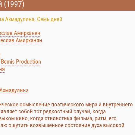
 (1997)
ла Ахмадулина. Семь дней
еслав Амирханян
чеслав Амирханян
я
:
Bemis Production
ия
 Ахмадулина
ческое осмысление поэтического мира и внутреннего
являет собой тот редкостный случай, когда
ыком кино, когда стилистика фильма, ритм, его
елю ощутить возвышенное состояние духа высокой