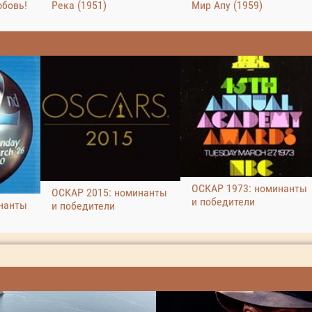
юбовь!
Река (1951)
Мир Апу (1959)
ОСКАР 1973: номинанты
ОСКАР 2015: номинанты
и победители
нанты
и победители