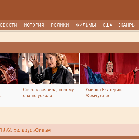
ОВОСТИ
ИСТОРИЯ
РОЛИКИ
ФИЛЬМЫ
США
ЖАНРЫ
Собчак заявила, почему
Умерла Екатерина
е
она не уехала
Жемчужная
1992
,
БеларусьФильм