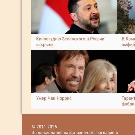
Киностудию Зеленского в России
В Кры
закрыли
амфиб
Умер Чак Норрис
Таран
фабри
© 2011-2026
Использование сайта означает согласие с