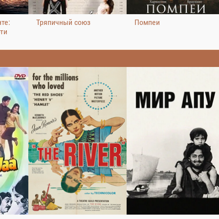
те:
Тряпичный союз
Помпеи
рти