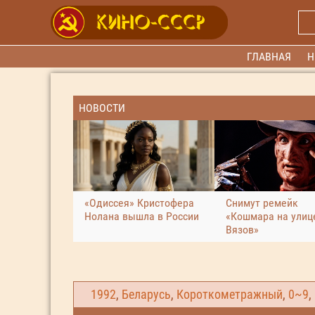
ГЛАВНАЯ
Н
НОВОСТИ
«Одиссея» Кристофера
Снимут ремейк
Нолана вышла в России
«Кошмара на улиц
Вязов»
1992
,
Беларусь
,
Короткометражный
,
0~9
,