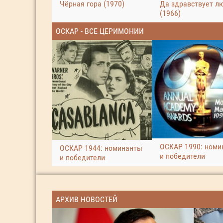
Чёрная гора (1970)
Да здравствует л
(1966)
ОСКАР - ВСЕ ЦЕРИМОНИИ
ОСКАР 1990: номи
ОСКАР 1944: номинанты
и победители
и победители
АРХИВ НОВОСТЕЙ