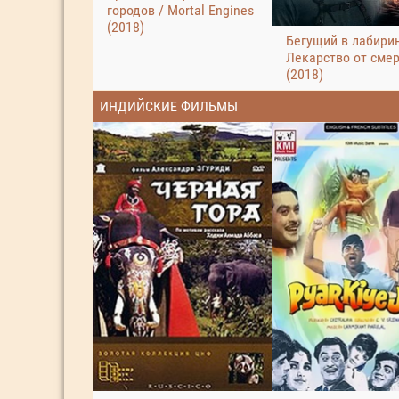
городов / Mortal Engines
(2018)
Бегущий в лабирин
Лекарство от сме
(2018)
ИНДИЙСКИЕ ФИЛЬМЫ