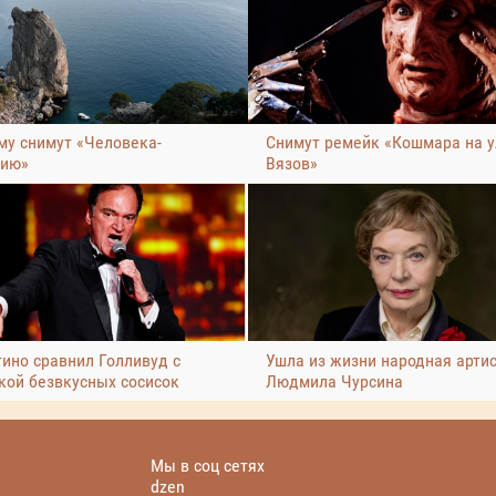
му снимут «Человека-
Снимут ремейк «Кошмара на 
ию»
Вязов»
тино сравнил Голливуд с
Ушла из жизни народная арти
кой безвкусных сосисок
Людмила Чурсина
Мы в соц сетях
dzen