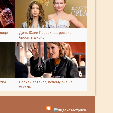
улице
Дочь Юлии Пересильд решила
бросить школу
стка
Собчак заявила, почему она не
уехала