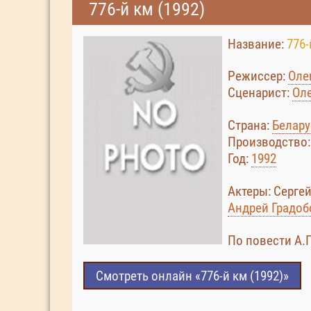
776-й км (1992)
Название:
776-
Режиссер:
Оле
Сценарист:
Оле
Страна:
Белару
Производство
Год:
1992
Актеры: Серге
Андрей Градоб
По повести А.
Смотреть онлайн «776-й км (1992)»