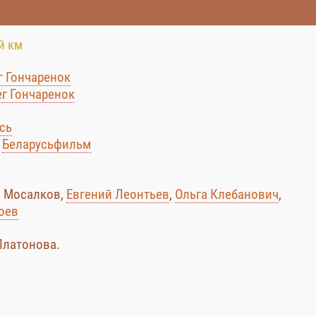
й км
г Гончаренок
г Гончаренок
сь
:
Беларусьфильм
й Мосалков,
Евгений Леонтьев
,
Ольга Клебанович
,
оев
Платонова.