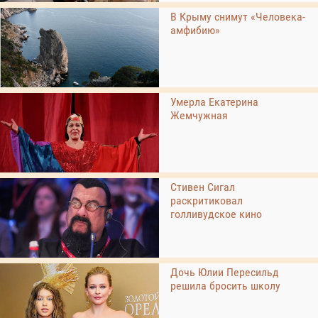
В Крыму снимут «Человека-
амфибию»
Умерла Екатерина
Жемчужная
Стивен Сигал
раскритиковал
голливудское кино
Дочь Юлии Пересильд
решила бросить школу