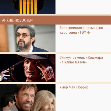
АРХИВ НОВОСТЕЙ
Золотовицкого посмертно
удостоили «ТЭФИ»
Снимут ремейк «Кошмара
на улице Вязов»
Умер Чак Норрис