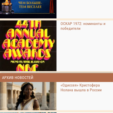
ОСКАР 1972: номинанты и
победители
АРХИВ НОВОСТЕЙ
«Одиссея» Кристофера
Нолана вышла в России