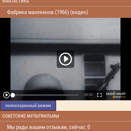
ФАНТАСТИКА
Фабрика манекенов (1966) (видео)
полноэкранный режим
СОВЕТСКИЕ МУЛЬТФИЛЬМЫ
Мы рады вашим отзывам, сейчас: 0