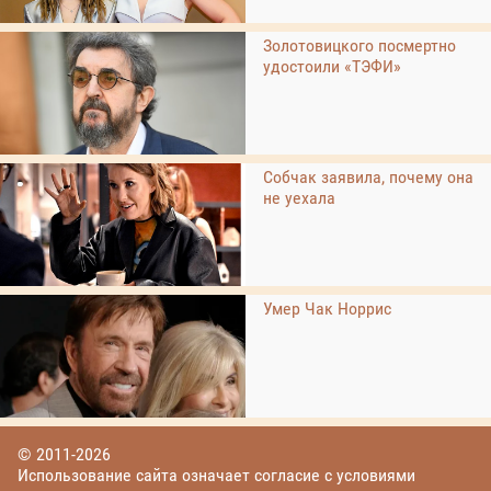
Золотовицкого посмертно
удостоили «ТЭФИ»
Собчак заявила, почему она
не уехала
Умер Чак Норрис
© 2011-2026
Использование сайта означает согласие с условиями