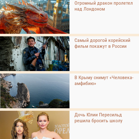
Огромный дракон пролетел
над Лондоном
Самый дорогой корейский
фильм покажут в России
В Крыму снимут «Человека-
амфибию»
Дочь Юлии Пересильд
решила бросить школу