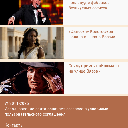
Голливуд с фабрикой
безвкусных сосисок
«Одиссея» Кристофера
Нолана вышла в России
Снимут ремейк «Кошмара
на улице Вязов»
© 2011-2026
Использование сайта означает согласие с условиями
пользовательского соглашения
Контакты