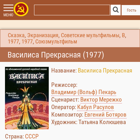
Гость
МЕНЮ
Сказка
,
Экранизация
,
Советские мультфильмы
,
В
,
1977
,
1977
,
Союзмультфильм
Василиса Прекрасная (1977)
Название:
Василиса Прекрасная
Режиссер:
Владимир (Вольф) Пекарь
Сценарист:
Виктор Мережко
Оператор:
Кабул Расулов
Композитор:
Евгений Ботяров
Художник: Татьяна Колюшева
Страна:
СССР