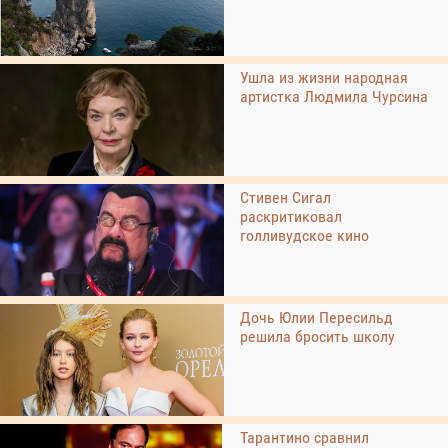
Ушла из жизни народная
артистка Людмила Чурсина
Стивен Сигал
раскритиковал
голливудское кино
Дочь Юлии Пересильд
решила бросить школу
Тарантино сравнил