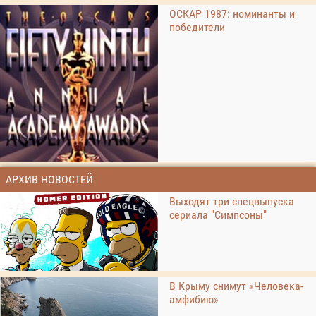
ОСКАР 1987: номинанты и
победители
АРХИВ НОВОСТЕЙ
Выходят три спецвыпуска
сериала "Симпсоны"
В Крыму снимут «Человека-
амфибию»