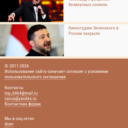
безвкусных сосисок
Киностудию Зеленского в
России закрыли
© 2011-2026
Использование сайта означает согласие с условиями
пользовательского соглашения
Контакты
top_6464@mail.ru
cacca@yandex.ru
Контактная форма
Мы в соц сетях
dzen