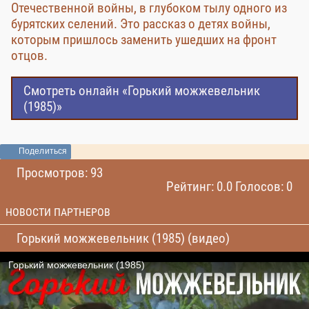
Отечественной войны, в глубоком тылу одного из
бурятских селений. Это рассказ о детях войны,
которым пришлось заменить ушедших на фронт
отцов.
Смотреть онлайн «Горький можжевельник
(1985)»
Поделиться
Просмотров: 93
Рейтинг: 0.0 Голосов: 0
НОВОСТИ ПАРТНЕРОВ
Горький можжевельник (1985) (видео)