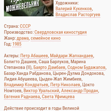
Художники:
Валерий Кукенков
,
Владислав Расторгуев
Страна:
СССР
Производство:
Свердловская киностудия
Жанр:
драма
,
семейное кино
Год:
1985
Актеры:
Петр Абашеев
,
Майдари Жапхандаев
,
Бэлигто Дашиев, Саша Барлуков, Марина
Степанова (II),
Баярто Дамбаев
,
Содном Будажапов
,
Базар-Ханда Рабданова, Цырен-Дулма Дондокова,
Лидия Абушеева, Цыден-Жап Жимбиев,
Владимир Кондратьев
,
Петр Николаев
, Цокто
Номтоев,
Виктор Уральский
,
Александр Продан
,
Евгения Раднаева
,
Света Уфимцева
Действие происходит в годы Великой