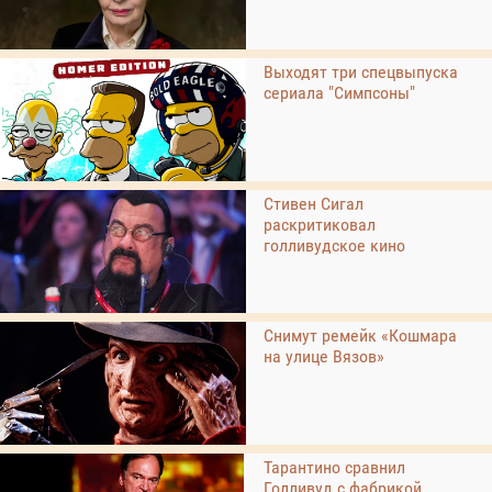
Выходят три спецвыпуска
сериала "Симпсоны"
Стивен Сигал
раскритиковал
голливудское кино
Снимут ремейк «Кошмара
на улице Вязов»
Тарантино сравнил
Голливуд с фабрикой