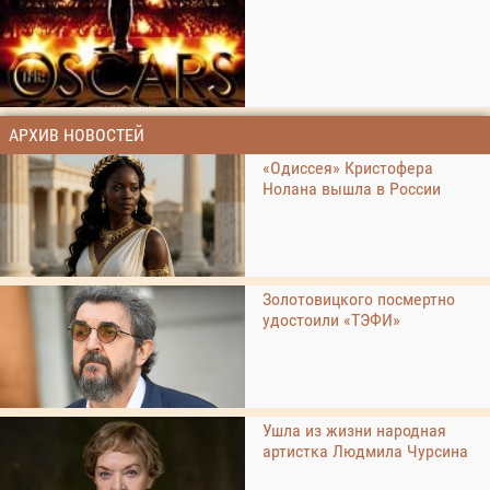
АРХИВ НОВОСТЕЙ
«Одиссея» Кристофера
Нолана вышла в России
Золотовицкого посмертно
удостоили «ТЭФИ»
Ушла из жизни народная
артистка Людмила Чурсина