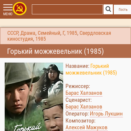
Гость
МЕНЮ
СССР
,
Драма
,
Семейный
,
Г
,
1985
,
Свердловская
киностудия
,
1985
Горький можжевельник (1985)
Название:
Горький
можжевельник (1985)
Режиссер:
Барас Халзанов
Сценарист:
Барас Халзанов
Оператор:
Игорь Лукшин
Композитор:
Алексей Мажуков