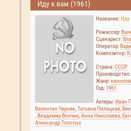
Иду к вам (1961)
Название:
Иду 
Режиссер:
Вал
Сценарист:
Вл
Оператор:
Вад
Композитор:
К
Страна:
СССР
Производство
Жанр:
кинопов
Год:
1961
Актеры:
Иван 
Валентин Черняк
,
Татьяна Пилецкая
,
Вик
,
Владимир Волчик
,
Анна Николаева
,
Евг
Александр Толстых