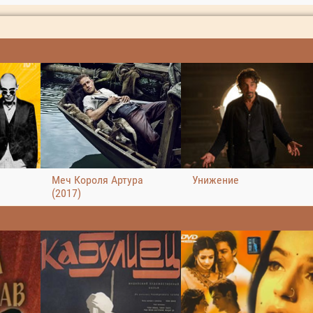
Меч Короля Артура
Унижение
(2017)