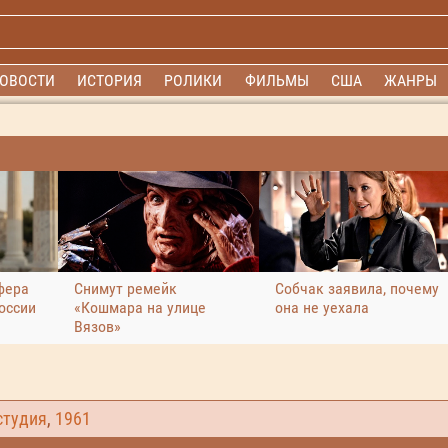
ОВОСТИ
ИСТОРИЯ
РОЛИКИ
ФИЛЬМЫ
США
ЖАНРЫ
фера
Снимут ремейк
Собчак заявила, почему
оссии
«Кошмара на улице
она не уехала
Вязов»
студия
,
1961