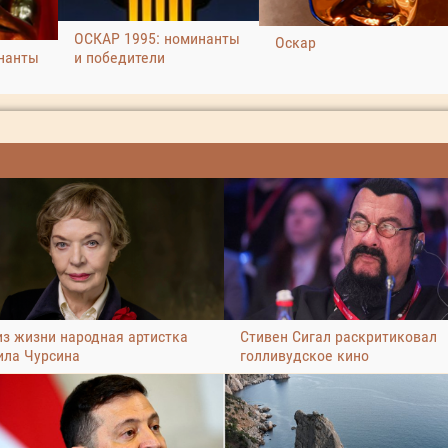
ОСКАР 1995: номинанты
Оскар
нанты
и победители
из жизни народная артистка
Стивен Сигал раскритиковал
ла Чурсина
голливудское кино