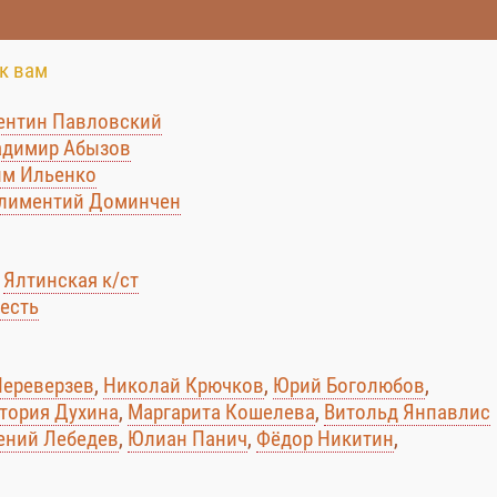
к вам
ентин Павловский
адимир Абызов
им Ильенко
лиментий Доминчен
:
Ялтинская к/ст
есть
Переверзев
,
Николай Крючков
,
Юрий Боголюбов
,
тория Духина
,
Маргарита Кошелева
,
Витольд Янпавлис
ений Лебедев
,
Юлиан Панич
,
Фёдор Никитин
,