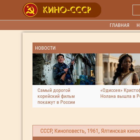
ГЛАВНАЯ
Н
НОВОСТИ
Самый дорогой
«Одиссея» Кристо
корейский фильм
Нолана вышла в Р
покажут в России
СССР
,
Киноповесть
,
1961
,
Ялтинская кино