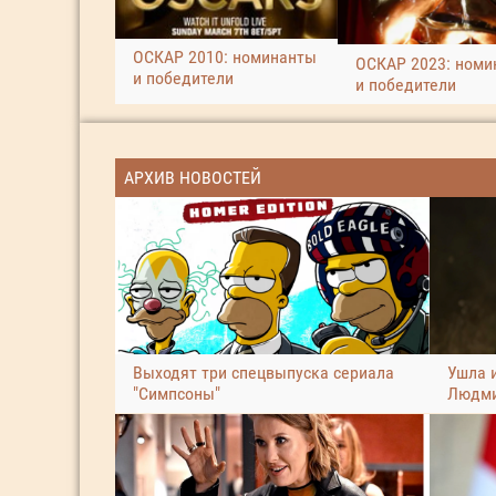
ОСКАР 2010: номинанты
ОСКАР 2023: номи
и победители
и победители
АРХИВ НОВОСТЕЙ
Выходят три спецвыпуска сериала
Ушла 
"Симпсоны"
Людми