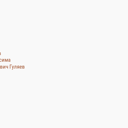
в
ксима
ович Гуляев