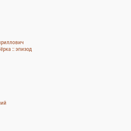
Кириллович
ёрка :: эпизод
ший