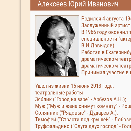
Алексеев Юрий Иванович
Родился 4 августа 19
Заслуженный артист 
В 1966 году окончил
специальности "актер
В.И.Давыдов).
Работал в Екатеринб
драматическом театр
драматическом театр
Принимал участие в 
Ушел из жизни 15 июня 2013 года.
театральные работы
Зяблик ("Город на заре" - Арбузов А.Н.);
Муж ("Муж и жена снимут комнату" - Рощ
Солянник ("Рядовые" - Дударев А.);
Тимофей ("Страсти под крышей" - Лобозе
Труффальдино ("Слуга двух господ" - Гол