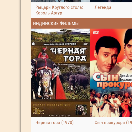
Рыцари Круглого стола:
Легенда
Король Артур
ИНДИЙСКИЕ ФИЛЬМЫ
Чёрная гора (1970)
Сын прокурора (19