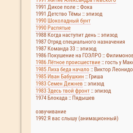
1991 Дикое поле :: Фока
1991 Детство Тёмы :: эпизод
1990 Шоколадный бунт
1990 Распятые
1988 Когда наступит день :: эпизод
1987 Отряд специального назначения
1987 Команда 33 :: эпизод
1986 Покушение на ГОЭЛРО :: Филимоно
1986 Лётное происшествие
:: гость у Ма
1985 Лиха беда начало
:: Виктор Леонид
1985 Иван Бабушкин
:: Гриша
1983 Семен Дежнев
:: эпизод
1983 Здесь твой фронт
:: эпизод
1974 Блокада :: Пядышев
озвучивание
1992 Я вас слышу (анимационный)