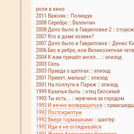
роли в кино
2011 Важняк :: Полищук
2008 Серебро :: Валентин
2008 Дело было в Гавриловке-2 :: сторож
2007 Кто в доме хозяин?
2007 Дело было в Гавриловке :: Денис 
2006 Бес в ребро, или Великолепная четв
2004 К вам пришёл ангел... :: эпизод
2003 Сель
2003 Правда о щелпах :: эпизод
2001 Привет, малыш! :: эпизод
2001 На полпути в Париж :: эпизод
1999 Казачья быль :: отец Евпсихий
1993 Ты есть... :: мужчина за городом
1993 И вечно возвращаться
:: сумасшед
1992 Постскриптум
1992 Вверх тормашками
:: шахтер
1992 Иди и не оглядывайся
1991 Житие Александра Невского