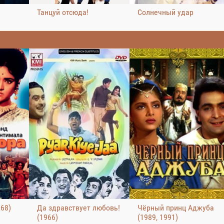
Танцуй отсюда!
Солнечный удар
68)
Да здравствует любовь!
Чёрный принц Аджуба
(1966)
(1989, 1991)