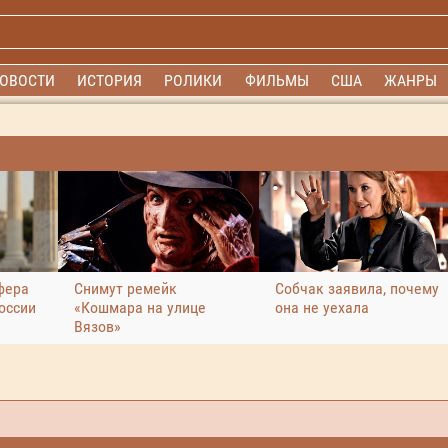
ОВОСТИ
ИСТОРИЯ
РОЛИКИ
ФИЛЬМЫ
США
ЖАНРЫ
фера
Снимут ремейк
Собчак заявила, почему
оссии
«Кошмара на улице
она не уехала
Вязов»