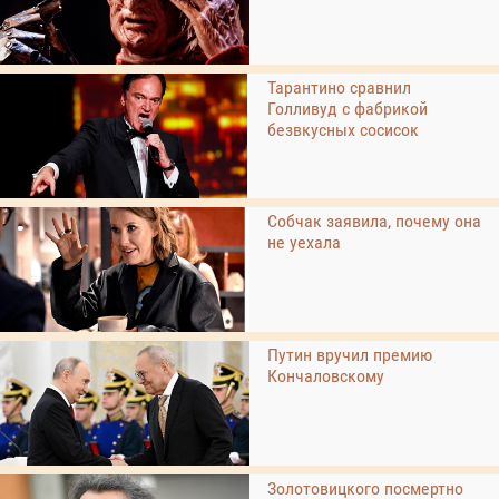
Тарантино сравнил
Голливуд с фабрикой
безвкусных сосисок
Собчак заявила, почему она
не уехала
Путин вручил премию
Кончаловскому
Золотовицкого посмертно