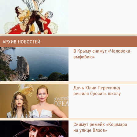
АРХИВ НОВОСТЕЙ
В Крыму снимут «Человека-
амфибию»
Дочь Юлии Пересильд
решила бросить школу
Снимут ремейк «Кошмара
на улице Вязов»