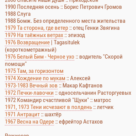
1990 Последняя осень :: Борис Петрович Громов
1988 Слуга
1988 Бомж. Без определенного места жительства
1979 Та сторона, где ветер
:: отец Генки Звягина
1979 На таёжных ветрах
:: эпизод
1976 Возвращение
| Tagasitulek
(короткометражный)
1976 Белый Бим - Черное ухо
:: водитель "Скорой
помощи"
1975 Там, за горизонтом
1974 Хождение по мукам
:: Алексей
1973-1983 Вечный зов
:: Макар Кафтанов
1972 Печки-лавочки
:: односельчанин Расторгуевых
1972 Командир счастливой "Щуки" :: матрос
1971, 1973 Тени исчезают в полдень
:: летчик
1971 Антрацит
:: шахтёр
1967 Весна на Одере
:: ефрейтор Астахов
Режиссер