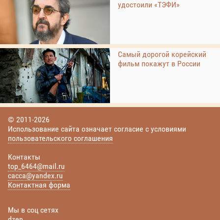
удостоили «ТЭФИ»
Самый дорогой корейский
фильм покажут в России
© 2011-2026
Использование сайта означает согласие с условиями
пользовательского соглашения
Контакты
top_6464@mail.ru
cacca@yandex.ru
Контактная форма
Мы в соц сетях
dzen