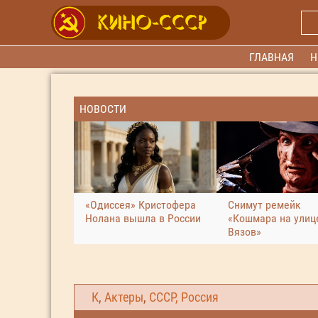
ГЛАВНАЯ
Н
НОВОСТИ
«Одиссея» Кристофера
Снимут ремейк
Нолана вышла в России
«Кошмара на улиц
Вязов»
К
,
Актеры
,
СССР, Россия