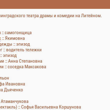
енинградского театра драмы и комедии на Литейном.
я :: самогонщица
к
:: Якимовна
дежды :: эпизод
 :: водитель тележки
: эпизод
ми :: Анна Степановна
и :: соседка Максакова
альон
рфа Ивановна
на Дьяченко
ка Атаманчукова
ектакль) :: Софья Васильевна Коршунова