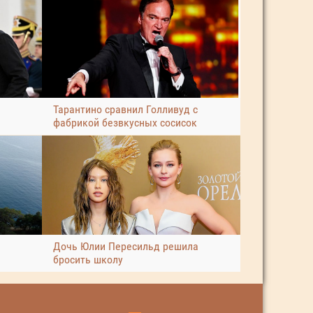
Тарантино сравнил Голливуд с
фабрикой безвкусных сосисок
Дочь Юлии Пересильд решила
бросить школу