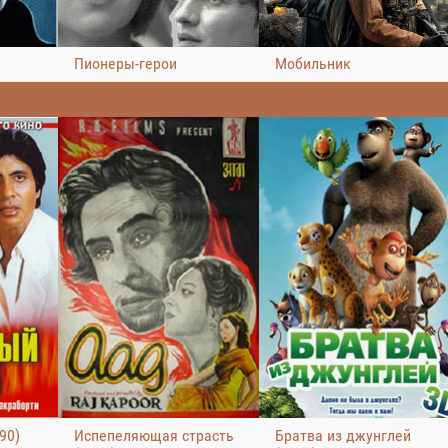
Пионеры-герои
Мобильник
90)
Испепеляющая страсть
Братва из джунглей