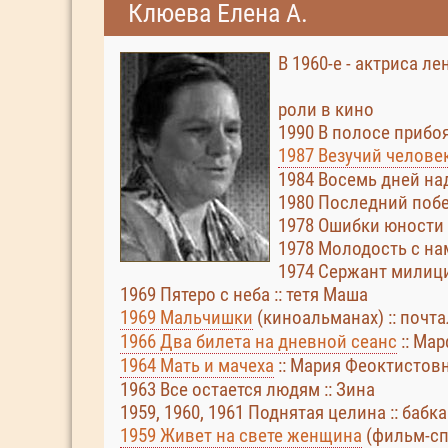
Клюева Елена А.
В 1960-е - актриса л
роли в кино
1990 В полосе прибо
1987 Везучий челове
1984 Восемь дней на
1980 Последний побег
1978 Ошибки юности :
1978 Молодость с на
1974 Сержант милици
1969 Пятеро с неба :: тетя Маша
1969 Мальчишки
(киноальманах) :: почт
1966 Два билета на дневной сеанс
:: Ма
1964 Мать и мачеха
:: Мария Феоктистов
1963 Все остается людям :: Зина
1959, 1960, 1961 Поднятая целина :: баб
1959 Живет на свете женщина
(фильм-сп