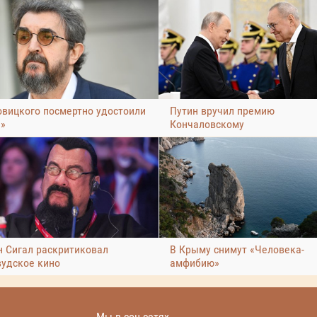
овицкого посмертно удостоили
Путин вручил премию
»
Кончаловскому
н Сигал раскритиковал
В Крыму снимут «Человека-
вудское кино
амфибию»
Мы в соц сетях