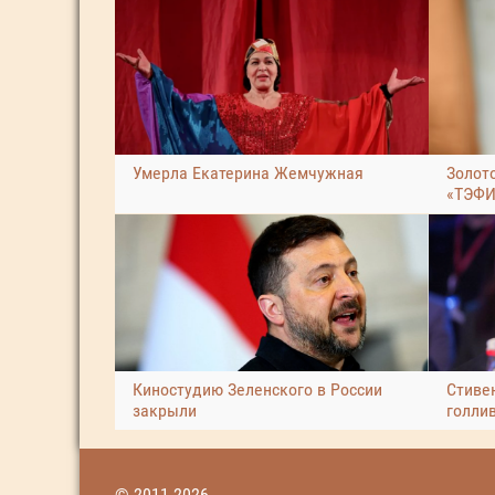
Умерла Екатерина Жемчужная
Золот
«ТЭФИ
Киностудию Зеленского в России
Стиве
закрыли
голли
© 2011-2026