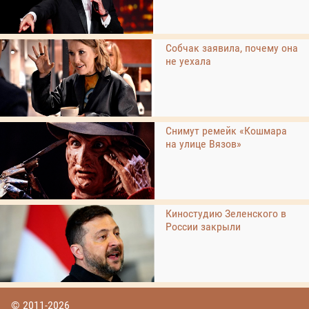
Собчак заявила, почему она
не уехала
Снимут ремейк «Кошмара
на улице Вязов»
Киностудию Зеленского в
России закрыли
© 2011-2026