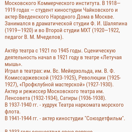
Московского Коммерческого института. В 1918—
1919 годах — студент киностудии Чайковского и
актер Введенского Народного Дома в Москве.
Занимался в драматической студии Ф. И. Шаляпина
(1919—1920) и во Второй студии МХТ (1920—1922,
педагог В. М. Мчеделов).
Актёр театра с 1921 по 1945 годы. Сценическую
деятельность начал в 1921 году в театре «Летучая
мышь».
Играл в театрах: им. Вс. Мейерхольда, им. В. Ф.
Комиссаржевской (1923-1925), Революции (1925-
1927), «Профклубной мастерской» (1927-1930).
Актер и режиссер Московского театра им.
Ленсовета (1932-1934), Сатиры (1936-1938).
В 1937-1940 гг. - худрук Театра наркомата морского
флота.
В 1941-1944 гг. - актер киностудии "Союздетфильм".
В 1933 году осуществил свою первую