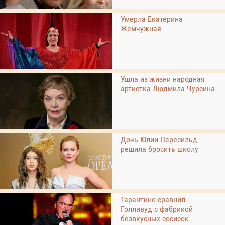
Умерла Екатерина
Жемчужная
Ушла из жизни народная
артистка Людмила Чурсина
Дочь Юлии Пересильд
решила бросить школу
Тарантино сравнил
Голливуд с фабрикой
безвкусных сосисок