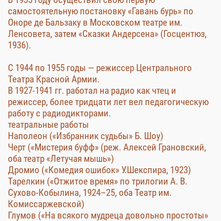
самостоятельную постановку «Гавань бурь» по
Оноре де Бальзаку в Московском театре им.
Ленсовета, затем «Сказки Андерсена» (Госцентюз,
1936).
С 1944 по 1955 годы — режиссер Центрального
Театра Красной Армии.
В 1927-1941 гг. работал на радио как чтец и
режиссер, более тридцати лет вел педагогическую
работу с радиодикторами.
театральные работы
Наполеон («Избранник судьбы» Б. Шоу)
Черт («Мистерия буфф» (реж. Алексей Грановский,
оба театр «Летучая мышь»)
Дромио («Комедия ошибок» У.Шекспира, 1923)
Тарелкин («Отжитое время» по трилогии А. В.
Сухово-Кобылина, 1924–25, оба Театр им.
Комиссаржевской)
Глумов («На всякого мудреца довольно простоты»