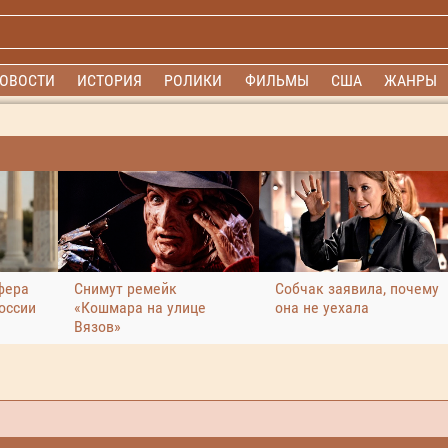
ОВОСТИ
ИСТОРИЯ
РОЛИКИ
ФИЛЬМЫ
США
ЖАНРЫ
фера
Снимут ремейк
Собчак заявила, почему
оссии
«Кошмара на улице
она не уехала
Вязов»