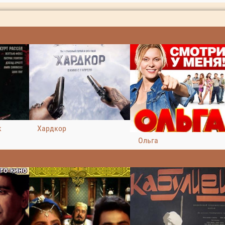
к
Хардкор
Ольга