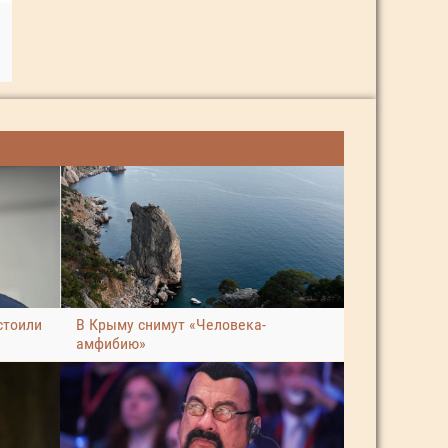
стоили
В Крыму снимут «Человека-
амфибию»