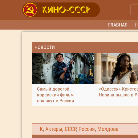
ГЛАВНАЯ
Н
НОВОСТИ
Самый дорогой
«Одиссея» Кристо
корейский фильм
Нолана вышла в Р
покажут в России
К
,
Актеры
,
СССР, Россия
,
Молдова