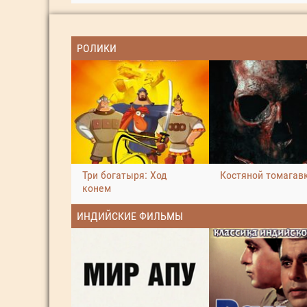
РОЛИКИ
Три богатыря: Ход
Костяной томагав
конем
ИНДИЙСКИЕ ФИЛЬМЫ