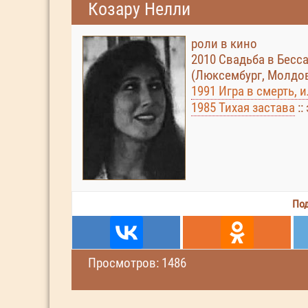
Козару Нелли
роли в кино
2010 Свадьба в Бессар
(Люксембург, Молдо
1991 Игра в смерть,
1985 Тихая застава
::
Под
Просмотров: 1486