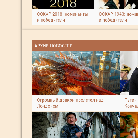
ОСКАР 2018: номинанты
ОСКАР 1943: номи
и победители
и победители
АРХИВ НОВОСТЕЙ
Огромный дракон пролетел над
Путин
Лондоном
Конча