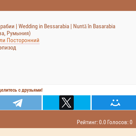
абии | Wedding in Bessarabia | Nuntă în Basarabia
ва, Румыния)
 или Посторонний
 эпизод
елитесь с друзьями!
Рейтинг: 0.0 Голосов: 0