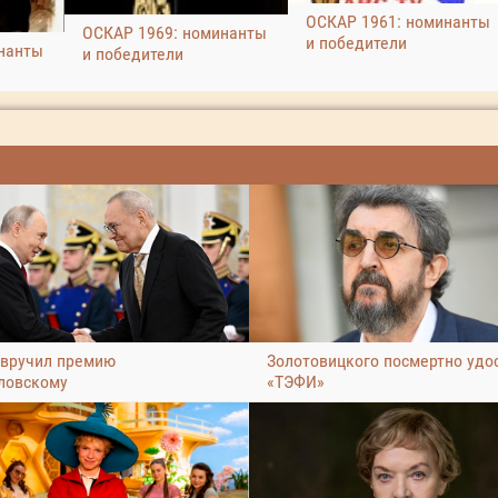
ОСКАР 1961: номинанты
ОСКАР 1969: номинанты
и победители
нанты
и победители
 вручил премию
Золотовицкого посмертно удо
ловскому
«ТЭФИ»