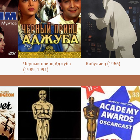
)
Чёрный принц Аджуба
Кабулиец (1956)
(1989, 1991)