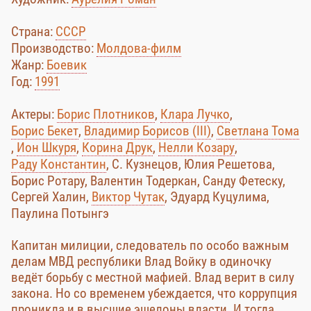
Страна:
СССР
Производство:
Молдова-филм
Жанр:
Боевик
Год:
1991
Актеры:
Борис Плотников
,
Клара Лучко
,
Борис Бекет
,
Владимир Борисов (III)
,
Светлана Тома
,
Ион Шкуря
,
Корина Друк
,
Нелли Козару
,
Раду Константин
, С. Кузнецов, Юлия Решетова,
Борис Ротару, Валентин Тодеркан, Санду Фетеску,
Сергей Халин,
Виктор Чутак
, Эдуард Куцулима,
Паулина Потынгэ
Капитан милиции, следователь по особо важным
делам МВД республики Влад Войку в одиночку
ведёт борьбу с местной мафией. Влад верит в силу
закона. Но со временем убеждается, что коррупция
проникла и в высшие эшелоны власти. И тогда