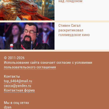
над Лондоном
Стивен Сигал
раскритиковал
голливудское кино
© 2011-2026
Использование сайта означает согласие с условиями
пользовательского соглашения
Контакты
top_6464@mail.ru
cacca@yandex.ru
Контактная форма
Мы в соц сетях
dzen