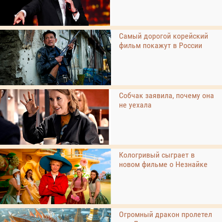
Самый дорогой корейский
фильм покажут в России
Собчак заявила, почему она
не уехала
Кологривый сыграет в
новом фильме о Незнайке
Огромный дракон пролетел