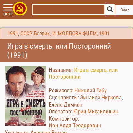
Гость
МЕНЮ
1991
,
СССР
,
Боевик
,
И
,
МОЛДОВА-ФИЛМ
,
1991
Игра в смерть, или Посторонний
(1991)
Название:
Игра в смерть, или
Посторонний
Режиссер:
Николай Гибу
Сценаристы:
Зинаида Чиркова
,
Елена Дамиан
Оператор:
Юрий Михайлишин
Композитор:
Ион Алдя-Теодорович
Художник:
Аурелия Роман