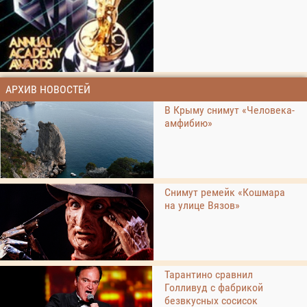
АРХИВ НОВОСТЕЙ
В Крыму снимут «Человека-
амфибию»
Снимут ремейк «Кошмара
на улице Вязов»
Тарантино сравнил
Голливуд с фабрикой
безвкусных сосисок