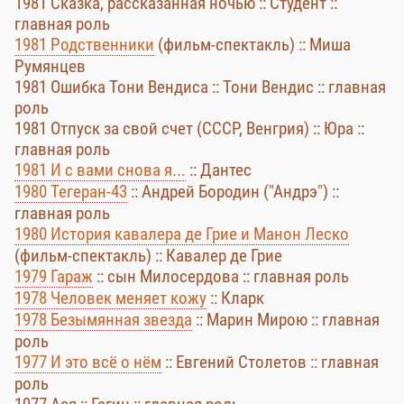
1981 Сказка, рассказанная ночью :: Студент ::
главная роль
1981 Родственники
(фильм-спектакль) :: Миша
Румянцев
1981 Ошибка Тони Вендиса :: Тони Вендис :: главная
роль
1981 Отпуск за свой счет (СССР, Венгрия) :: Юра ::
главная роль
1981 И с вами снова я...
:: Дантес
1980 Тегеран-43
:: Андрей Бородин ("Андрэ") ::
главная роль
1980 История кавалера де Грие и Манон Леско
(фильм-спектакль) :: Кавалер де Грие
1979 Гараж
:: сын Милосердова :: главная роль
1978 Человек меняет кожу
:: Кларк
1978 Безымянная звезда
:: Марин Мирою :: главная
роль
1977 И это всё о нём
:: Евгений Столетов :: главная
роль