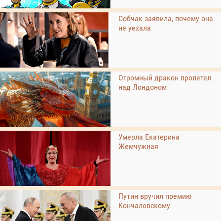
Собчак заявила, почему она
не уехала
Огромный дракон пролетел
над Лондоном
Умерла Екатерина
Жемчужная
Путин вручил премию
Кончаловскому