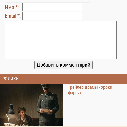
Имя *:
Email *:
РОЛИКИ
Трейлер драмы «Уроки
фарси»