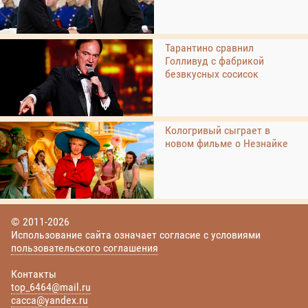
Тарантино сравнил
Голливуд с фабрикой
безвкусных сосисок
Кологривый сыграет в
новом фильме о Незнайке
© 2011-2026
Использование сайта означает согласие с условиями
пользовательского соглашения
Контакты
top_6464@mail.ru
cacca@yandex.ru