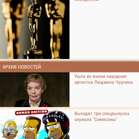
АРХИВ НОВОСТЕЙ
Ушла из жизни народная
артистка Людмила Чурсина
Выходят три спецвыпуска
сериала "Симпсоны"