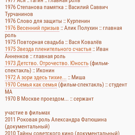
1977 Ася :: Гагин :: главная роль
1976 Степанова памятка :: Василий Саввич
Турчанинов
1976 Слово для защиты :: Курпенин
1976 Весенний призыв
:: Алик Полухин :: главная
роль
1975 Повторная свадьба :: Вася Ковалёв
1975 Звезда пленительного счастья
:: Иван
Анненков :: главная роль
1973 Детство. Отрочество. Юность
(фильм-
спектакль) :: Иконин
1972 А зори здесь тихие...
:: Миша
1970 Семья как семья
(фильм-спектакль) :: студент
МА
1970 В Москве проездом... :: сержант
участие в фильмах
2011 Роковая роль Александра Фатюшина
(документальный)
2010 Тайны советского кино (документальный)