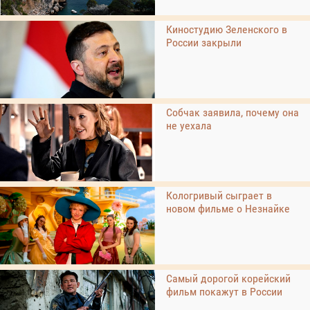
Киностудию Зеленского в
России закрыли
Собчак заявила, почему она
не уехала
Кологривый сыграет в
новом фильме о Незнайке
Самый дорогой корейский
фильм покажут в России