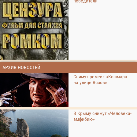
победители
АРХИВ НОВОСТЕЙ
Снимут ремейк «Кошмара
на улице Вязов»
В Крыму снимут «Человека-
амфибию»