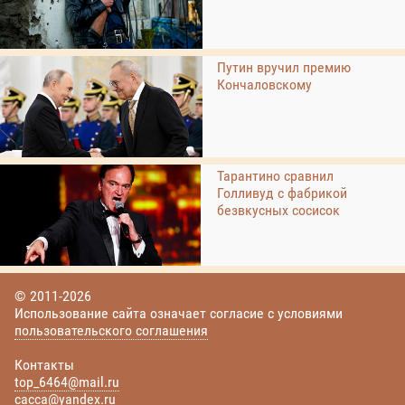
Путин вручил премию
Кончаловскому
Тарантино сравнил
Голливуд с фабрикой
безвкусных сосисок
© 2011-2026
Использование сайта означает согласие с условиями
пользовательского соглашения
Контакты
top_6464@mail.ru
cacca@yandex.ru