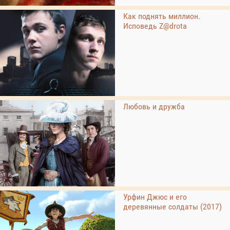
Как поднять миллион.
Исповедь Z@drota
Любовь и дружба
Урфин Джюс и его
деревянные солдаты (2017)