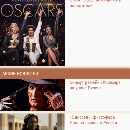
победители
АРХИВ НОВОСТЕЙ
Снимут ремейк «Кошмара
на улице Вязов»
«Одиссея» Кристофера
Нолана вышла в России