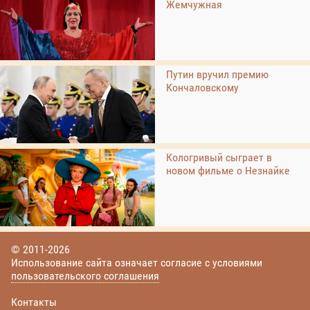
Жемчужная
Путин вручил премию
Кончаловскому
Кологривый сыграет в
новом фильме о Незнайке
© 2011-2026
Использование сайта означает согласие с условиями
пользовательского соглашения
Контакты