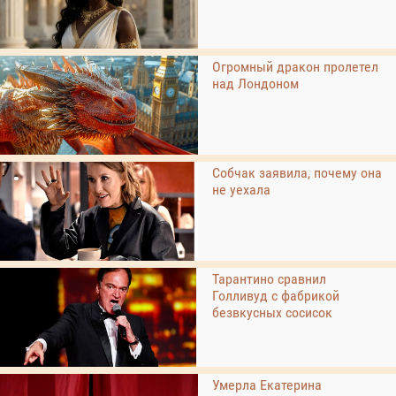
Огромный дракон пролетел
над Лондоном
Собчак заявила, почему она
не уехала
Тарантино сравнил
Голливуд с фабрикой
безвкусных сосисок
Умерла Екатерина