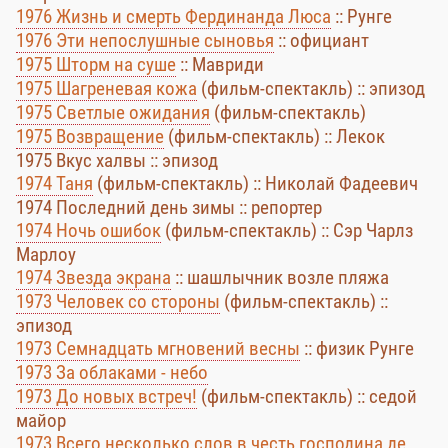
1976 Жизнь и смерть Фердинанда Люса
:: Рунге
1976 Эти непослушные сыновья
:: официант
1975 Шторм на суше
:: Мавриди
1975 Шагреневая кожа
(фильм-спектакль) :: эпизод
1975 Светлые ожидания
(фильм-спектакль)
1975 Возвращение
(фильм-спектакль) :: Лекок
1975 Вкус халвы :: эпизод
1974 Таня
(фильм-спектакль) :: Николай Фадеевич
1974 Последний день зимы :: репортер
1974 Ночь ошибок
(фильм-спектакль) :: Сэр Чарлз
Марлоу
1974 Звезда экрана
:: шашлычник возле пляжа
1973 Человек со стороны
(фильм-спектакль) ::
эпизод
1973 Семнадцать мгновений весны
:: физик Рунге
1973 За облаками - небо
1973 До новых встреч!
(фильм-спектакль) :: седой
майор
1973 Всего несколько слов в честь господина де