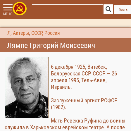
Гость
МЕНЮ
Л
,
Актеры
,
СССР, Россия
Лямпе Григорий Моисеевич
6 декабря 1925, Витебск,
Белорусская ССР, СССР — 26
апреля 1995, Тель-Авив,
Израиль.
Заслуженный артист РСФСР
(1982).
Мать Ревекка Руфина до войны
служила в Харьковском еврейском театре. А после