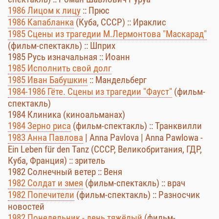
1986 Лицом к лицу
:: Прюс
1986 Капабланка
(Куба, СССР) :: Ираклис
1985 Сцены из трагедии М.Лермонтова "Маскарад"
(фильм-спектакль) :: Шприх
1985 Русь изначальная :: Иоанн
1985 Исполнить свой долг
1985 Иван Бабушкин
:: Мандельберг
1984-1986 Гёте. Сцены из трагедии "Фауст"
(фильм-
спектакль)
1984 Клиника (киноальманах)
1984 Зерно риса
(фильм-спектакль) :: Транквилли
1983 Анна Павлова
| Anna Pavlova | Anna Pawlowa -
Ein Leben für den Tanz (СССР, Великобритания, ГДР,
Куба, Франция) :: зритель
1982 Солнечный ветер :: Веня
1982 Солдат и змея
(фильм-спектакль) :: врач
1982 Попечители
(фильм-спектакль) :: Разносчик
новостей
1982 Понедельник - день тяжёлый
(фильм-