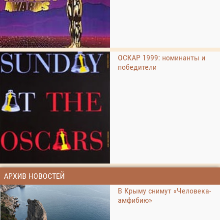
ОСКАР 1999: номинанты и
победители
АРХИВ НОВОСТЕЙ
В Крыму снимут «Человека-
амфибию»