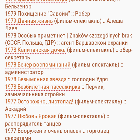
Бельзенор
1979 Похищение "Савойи" :: Робер
1979 Дачная жизнь
(фильм-спектакль) :: Алеша
Лаев
1978 Особых примет нет | Znaków szczególnych brak
(СССР, Польша, ГДР) :: агент Варшавской охранки
1978 Капитанская дочка
(фильм-спектакль) :: обер-
секретарь
1978 Вечер воспоминаний
(фильм-спектакль) ::
администратор
1978 Безымянная звезда
:: господин Удря
1978 Безбилетная пассажирка
:: Перчик,
замначальника стройки
1977 Осторожно, листопад!
(фильм-спектакль) ::
Аркадий
1977 Любовь Яровая
(фильм-спектакль) ::
распорядитель танцев
1977 Вооружен и очень опасен :: торговец
секретами