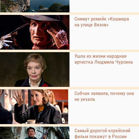
Снимут ремейк «Кошмара
на улице Вязов»
Ушла из жизни народная
артистка Людмила Чурсина
Собчак заявила, почему она
не уехала
Самый дорогой корейский
фильм покажут в России