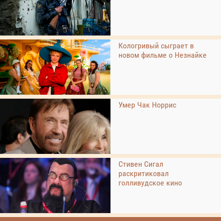
Кологривый сыграет в
новом фильме о Незнайке
Умер Чак Норрис
Стивен Сигал
раскритиковал
голливудское кино