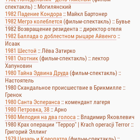
спектакль) :: Могилянский
1982 Падение Кондора
:: Майкл Бартонер
1982 Мегрэ колеблется
(фильм-спектакль) :: Бувье
1982 Возвращение резидента :: директор отеля
1982 Баллада о доблестном рыцаре Айвенго
::
Исаак
1981 Шестой
:: Лёва Затирко
1981 Охотник
(фильм-спектакль) :: лектор
Хапуновин
1980 Тайна Эдвина Друда
(фильм-спектакль) ::
Настоятель
1980 Скандальное происшествие в Брикмилле ::
Гренок
1980 Санта Эсперанса
:: комендант лагеря
1980 Петровка, 38
:: Арно
1980 Мелодия на два голоса
:: Владимир Яковлевич
1980 Крах операции "Террор" | Krach operacji Terror ::
Григорий Эллинг
1979 Цезарь и Клеопатра
(фильм-спектакль) ::