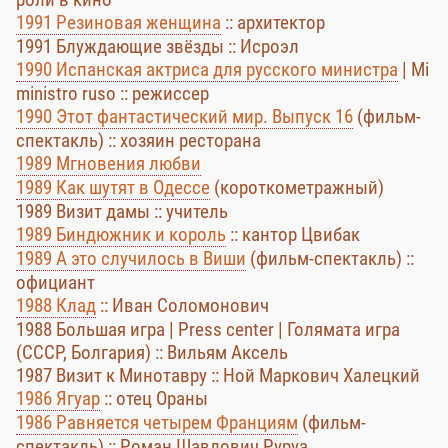
1991 Резиновая женщина
:: архитектор
1991 Блуждающие звёзды :: Исроэл
1990 Испанская актриса для русского министра
| Mi
ministro ruso :: режиссер
1990 Этот фантастический мир. Выпуск 16
(фильм-
спектакль) :: хозяин ресторана
1989 Мгновения любви
1989 Как шутят в Одессе
(короткометражный)
1989 Визит дамы :: учитель
1989 Биндюжник и король
:: кантор Цвибак
1989 А это случилось в Виши
(фильм-спектакль) ::
официант
1988 Клад
:: Иван Соломонович
1988 Большая игра | Press center | Голямата игра
(СССР, Болгария) :: Вильям Аксель
1987 Визит к Минотавру :: Ной Маркович Халецкий
1986 Ягуар
:: отец Ораны
1986 Равняется четырем Франциям
(фильм-
спектакль) :: Роман Шавлович Руруа