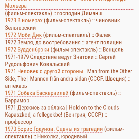
Мольера
(фильм-спектакль) :: господин Диманш
1973 В номерах
(фильм-спектакль) :: чиновник
Зельтерский
1972 Моби Дик
(фильм-спектакль) :: Фалек
1972 Земля, до востребования :: агент полиции
1972 Будденброки
(фильм-спектакль) :: Венцель
1971-1979 Следствие ведут Знатоки :: Сергей
Рудольфович Ковальский
1971 Человек с другой стороны
| Man from the Other
Side, The | Mannen från andra sidan (СССР, Швеция) ::
аптекарь
1971 Собака Баскервилей
(фильм-спектакль) ::
Бэрримор
1971 Держись за облака | Hold on to the Clouds |
Kapaszkodj a fellegekbe! (Венгрия, СССР) ::
профессор
1970 Борис Годунов. Сцены из трагедии
(фильм-
спектакль) :: Николка, юродивый