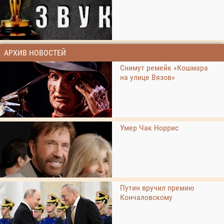
АРХИВ НОВОСТЕЙ
Снимут ремейк «Кошмара
на улице Вязов»
Умер Чак Норрис
Путин вручил премию
Кончаловскому