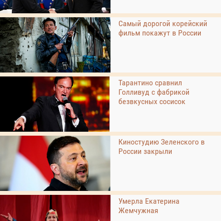
Самый дорогой корейский
фильм покажут в России
Тарантино сравнил
Голливуд с фабрикой
безвкусных сосисок
Киностудию Зеленского в
России закрыли
Умерла Екатерина
Жемчужная