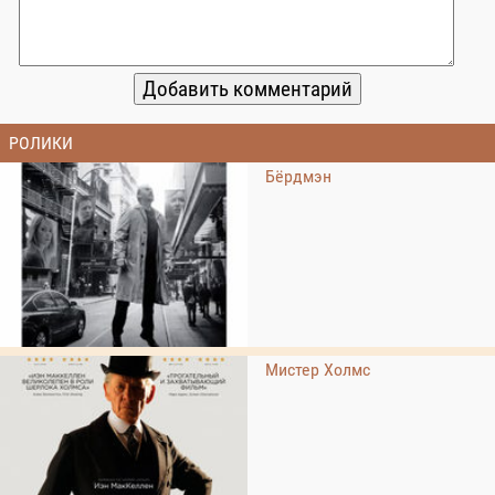
РОЛИКИ
Бёрдмэн
Мистер Холмс