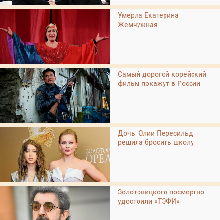
Умерла Екатерина
Жемчужная
Самый дорогой корейский
фильм покажут в России
Дочь Юлии Пересильд
решила бросить школу
Золотовицкого посмертно
удостоили «ТЭФИ»