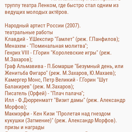
труппу театра Ленком, где быстро стал одним из
ведущих молодых актёров.
Народный артист России (2007).
театральные работы
Клавдий - У.Шекспир "Гамлет" (реж. Г.Панфилов);
Менахем - "Поминальная молитва";
Генрих VIII - Г.Горин "Королевские игры" (реж.
М.Захаров);
Граф Альмавива - П.Бомарше "Безумный день, или
Женитьба Фигаро" (реж. М.Захаров, Ю.Махаев);
Камергер Монс, Петр Великий - Г.Горин "Шут
Балакирев" (реж. М.Захаров);
Писатель (Орфей) - "Плач палача";
Илл - Ф.Дюрренматт "Визит дамы" (реж. Александр
Морфов);
Макмэрфи - Кен Кизи "Пролетая над гнездом
кукушки (Затмение)" (реж. Александр Морфов).
призы и награды