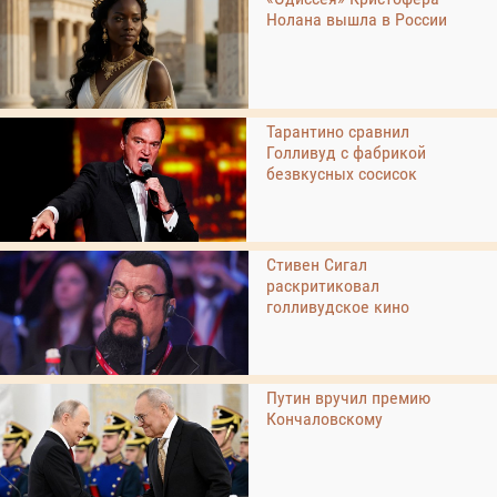
Нолана вышла в России
Тарантино сравнил
Голливуд с фабрикой
безвкусных сосисок
Стивен Сигал
раскритиковал
голливудское кино
Путин вручил премию
Кончаловскому