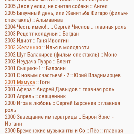
2005 Двое у елки, не считая собаки :: Ангел
2005 Безумный день, или Женитьба Фигаро (фильм-
спектакль) :: Альмавива
2004 Честь имею!.. :: Сергей Числов :: главная роль
2003 Рецепт колдуньи :: Богдан
2003 Идиот :: Ганя Иволгин
2003 Желанная
:: Илья в молодости
2002 Шут Балакирев (фильм-спектакль) :: Монс
2002 Неудача Пуаро :: Блент
2001 Сыщики-1 :: Балясин
2001 С новым счастьем! - 2 :: Юрий Владимирцев
2001 Мамука
:: Гоги
2001 Афера :: Андрей Давыдов :: главная роль
2001 Апрель :: священник
2000 Игра в любовь :: Сергей Барсенев :: главная
роль
2000 Завещание императрицы :: Бирон Эрнст-
Иоганн
2000 Бременские музыканты и Со :: Пёс :: главная