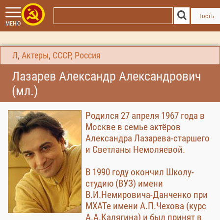
Гость
МЕНЮ
Л
,
Актеры
,
СССР, Россия
Лазарев Александр Александрович
(мл.)
Родился 27 апреля 1967 года в
Москве в семье актёров
Александра Лазарева-старшего
и Светланы Немоляевой.
В 1990 году окончил Школу-
студию (ВУЗ) имени
В.И.Немировича-Данченко при
МХАТе имени А.П.Чехова (курс
А.А.Калягина) и был принят в