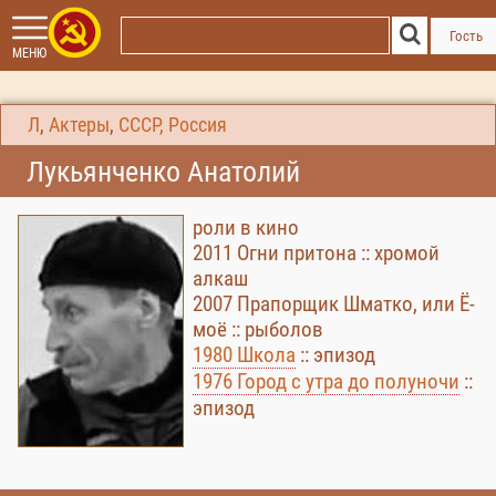
Гость
МЕНЮ
Л
,
Актеры
,
СССР, Россия
Лукьянченко Анатолий
роли в кино
2011 Огни притона :: хромой
алкаш
2007 Прапорщик Шматко, или Ё-
моё :: рыболов
1980 Школа
:: эпизод
1976 Город с утра до полуночи
::
эпизод