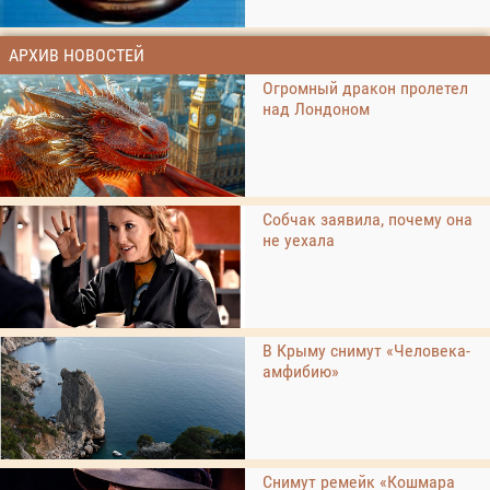
АРХИВ НОВОСТЕЙ
Огромный дракон пролетел
над Лондоном
Собчак заявила, почему она
не уехала
В Крыму снимут «Человека-
амфибию»
Снимут ремейк «Кошмара