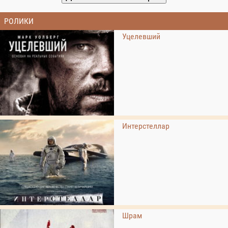
РОЛИКИ
Уцелевший
Интерстеллар
Шрам