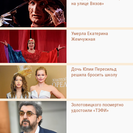
на улице Вязов»
Умерла Екатерина
Жемчужная
Дочь Юлии Пересильд
решила бросить школу
Золотовицкого посмертно
удостоили «ТЭФИ»