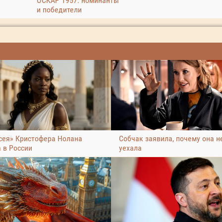
ОСКАР 1957: номинанты
и победители
сея» Кристофера Нолана
Собчак заявила, почему она н
 в России
уехала