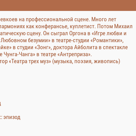
Левкоев на профессиональной сцене. Много лет
лармониях как конферансье, куплетист. Потом Михаил
атическую сцену. Он сыграл Оргона в «Игре любви и
 «Любовном безумии» в театре-студии «Романтики»,
йке» в студии «Зонг», доктора Айболита в спектакле
 Чунга-Чанга» в театре «Антреприза».
ор «Театра трех муз» (музыка, поэзия, живопись)
д
:: эпизод