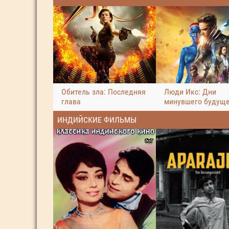
Обитель зла: Последняя
Люди Икс: Дни
глава
минувшего будущ
ИНДИЙСКИЕ ФИЛЬМЫ