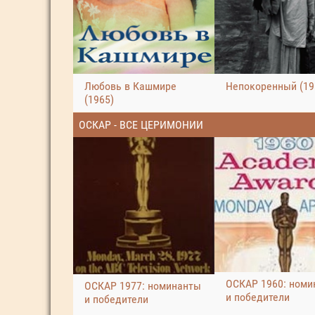
Любовь в Кашмире
Непокоренный (19
(1965)
ОСКАР - ВСЕ ЦЕРИМОНИИ
ОСКАР 1960: номи
ОСКАР 1977: номинанты
и победители
и победители