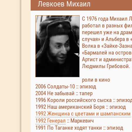
Левкоев Михаил
С 1976 года Михаил 
работал в разных фи
перешел уже на драм
случая» и Альбера в
Волка в «Зайке-Зазна
«Бармалей на острове
Артист и администрат
Людмилы Грибовой.
роли в кино
2006 Солдаты-10 :: эпизод
2004 Не забывай :: тапер
1996 Короли российского сыска :: эпизо
1992 Наш американский Боря :: эпизод
1992 Женщина с цветами и шампанским
1992 Генерал
:: Маркевич
1991 По Таганке ходят танки :: эпизод