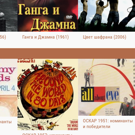
56)
Ганга и Джамна (1961)
Цвет шафрана (2006)
ОСКАР 1951: номинанты
нанты
и победители