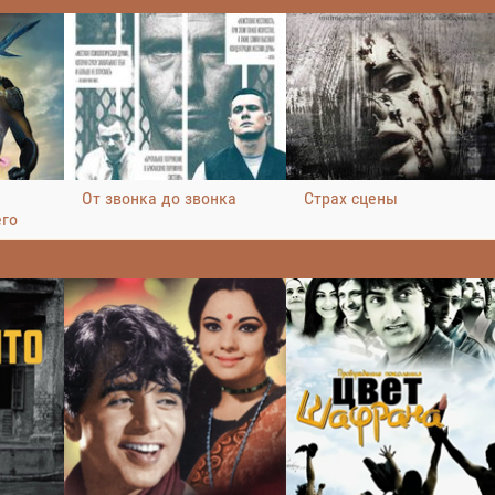
От звонка до звонка
Страх сцены
его