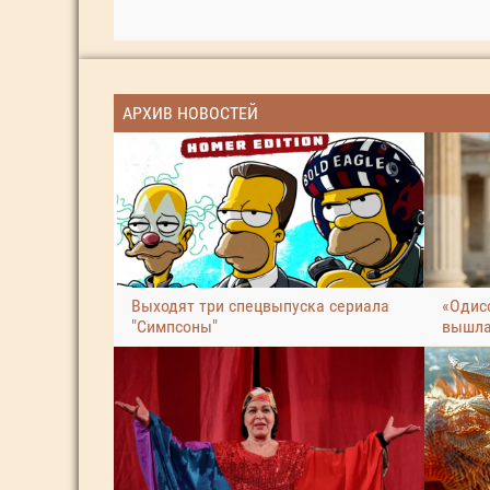
АРХИВ НОВОСТЕЙ
Выходят три спецвыпуска сериала
«Одис
"Симпсоны"
вышла