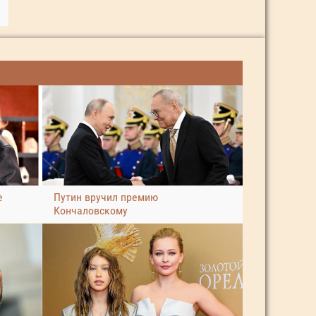
е
Путин вручил премию
Кончаловскому