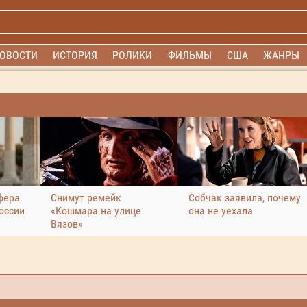
ОВОСТИ
ИСТОРИЯ
РОЛИКИ
ФИЛЬМЫ
США
ЖАНРЫ
фера
Снимут ремейк
Собчак заявила, почему
оссии
«Кошмара на улице
она не уехала
Вязов»