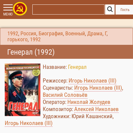
Гость
МЕНЮ
1992
,
Россия
,
Биография
,
Военный
,
Драма
,
Г
,
горького
,
1992
Генерал (1992)
Название:
Генерал
Режиссер:
Игорь Николаев (III)
Сценаристы:
Игорь Николаев (III)
,
Василий Соловьёв
Оператор:
Николай Жолудев
Композитор:
Алексей Николаев
Художники: Юрий Кашанский,
Игорь Николаев (III)