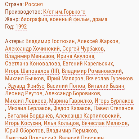
Страна:
Россия
Производство:
К/ст им.Горького
Жанр:
биография
,
военный фильм
,
драма
Год:
1992
Актеры:
Владимир Гостюхин
,
Алексей Жарков
,
Александр Хочинский
,
Сергей Чурбаков
,
Владимир Меньшов
,
Ирина Акулова
,
Светлана Коновалова
,
Евгений Карельских
,
Игорь Шаповалов (III)
,
Владимир Романовский
,
Михаил Бычков
,
Юрий Маляров
,
Вячеслав Гуренков
,
Эдуард Фрибус
,
Василий Попов
,
Виталий Базин
,
Леонид Реутов
,
Александр Боровиков
,
Михаил Левкоев
,
Марина Гаврилко
,
Игорь Бурлаков
,
Михаил Бурлаков
,
Федор Казаков
,
Павел Степанов
,
Виталий Бордачёв
,
Александр Карпиловский
,
Игорь Косухин
,
Илья Кольцов
,
Вячеслав Мелехов
,
Юрий Оборотов
,
Владимир Пермяков
,
Дмитрий Полонский
,
Валерий Порошин
,