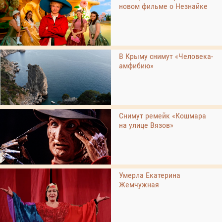
новом фильме о Незнайке
В Крыму снимут «Человека-
амфибию»
Снимут ремейк «Кошмара
на улице Вязов»
Умерла Екатерина
Жемчужная