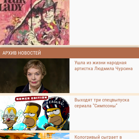
АРХИВ НОВОСТЕЙ
Ушла из жизни народная
артистка Людмила Чурсина
Выходят три спецвыпуска
сериала "Симпсоны"
Кологривый сыграет в