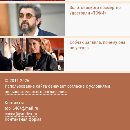
Золотовицкого посмертно
удостоили «ТЭФИ»
Собчак заявила, почему она
не уехала
© 2011-2026
Использование сайта означает согласие с условиями
пользовательского соглашения
Контакты
top_6464@mail.ru
cacca@yandex.ru
Контактная форма