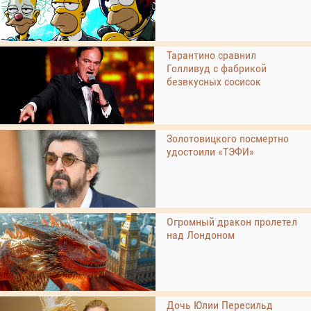
Тарантино сравнил
Голливуд с фабрикой
безвкусных сосисок
Золотовицкого посмертно
удостоили «ТЭФИ»
Огромный дракон пролетел
над Лондоном
Дочь Юлии Пересильд