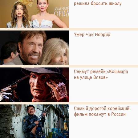
решила бросить школу
Умер Чак Норрис
Снимут ремейк «Кошмара
на улице Вязов»
Самый дорогой корейский
фильм покажут в России