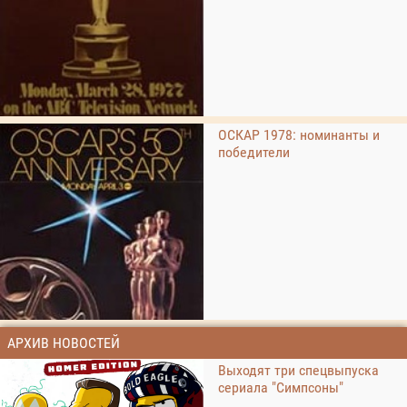
ОСКАР 1978: номинанты и
победители
АРХИВ НОВОСТЕЙ
Выходят три спецвыпуска
сериала "Симпсоны"