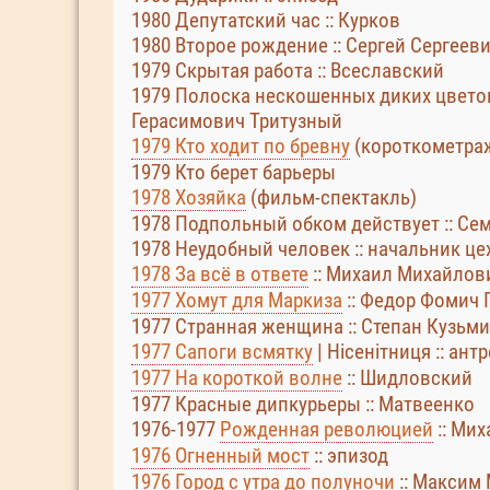
1980 Депутатский час :: Курков
1980 Второе рождение :: Сергей Сергеев
1979 Скрытая работа :: Всеславский
1979 Полоска нескошенных диких цветов 
Герасимович Тритузный
1979 Кто ходит по бревну
(короткометра
1979 Кто берет барьеры
1978 Хозяйка
(фильм-спектакль)
1978 Подпольный обком действует :: Се
1978 Неудобный человек :: начальник це
1978 За всё в ответе
:: Михаил Михайлов
1977 Хомут для Маркиза
:: Федор Фомич 
1977 Странная женщина :: Степан Кузьм
1977 Сапоги всмятку
| Нісенітниця :: ант
1977 На короткой волне
:: Шидловский
1977 Красные дипкурьеры :: Матвеенко
1976-1977
Рожденная революцией
:: Ми
1976 Огненный мост
:: эпизод
1976 Город с утра до полуночи
:: Максим