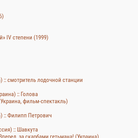
6)
» ІV cтепени (1999)
) :: смотритель лодочной станции
аина) :: Голова
 Украина, фильм-спектакль)
) :: Филипп Петрович
сия) :: Шавкута
Вперед, за скарбами гетьмана! (Украина)