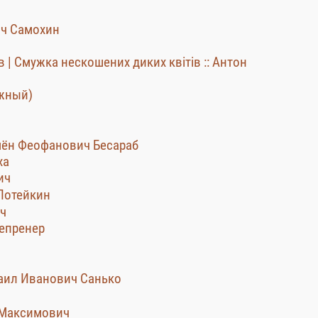
ич Самохин
| Смужка нескошених диких квітів :: Антон
жный)
мён Феофанович Бесараб
ха
ич
Потейкин
ич
репренер
хаил Иванович Санько
 Максимович