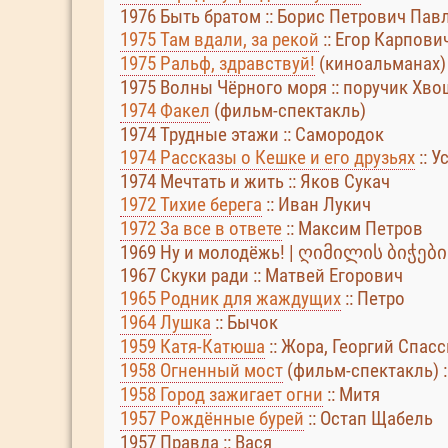
1976 Быть братом :: Борис Петрович Па
1975 Там вдали, за рекой
:: Егор Карпови
1975 Ральф, здравствуй!
(киноальманах) 
1975 Волны Чёрного моря :: поручик Хв
1974 Факел
(фильм-спектакль)
1974 Трудные этажи :: Самородок
1974 Рассказы о Кешке и его друзьях
:: У
1974 Мечтать и жить :: Яков Сукач
1972 Тихие берега
:: Иван Лукич
1972 За все в ответе
:: Максим Петров
1969 Ну и молодёжь! | ღიმილის ბიჭები 
1967 Скуки ради :: Матвей Егорович
1965 Родник для жаждущих
:: Петро
1964 Лушка
:: Бычок
1959 Катя-Катюша
:: Жора, Георгий Спас
1958 Огненный мост
(фильм-спектакль) :
1958 Город зажигает огни
:: Митя
1957 Рождённые бурей
:: Остап Щабель
1957 Правда :: Вася