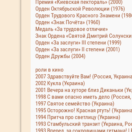
Премия «Киевская пектораль» (2000)
Орден Октябрьской Революции (1976)
Орден Трудового Красного Знамени (198
Орден «Знак Почёта» (1960)
Медаль «За трудовое отличие»
Знак Ордена «Святой Дмитрий Солунский
Орден «За заслуги» III степени (1999)
Орден «За заслуги» II степени (2001)
Орден Дружбы (2004)
роли в кино
2007 Здравствуйте Вам! (Россия, Украина
2002 Кукла (Украина)
2001 Вечера на хуторе близ Диканьки (Укр
1998 С вами опасно иметь дело (Россия,
1997 Святое семейство (Украина)
1995 Осторожно! Красная ртуть! (Украина
1994 Притча про светлицу (Украина)
1993 Стамбульский транзит (Украина, Рос
1993 Вперед, за сокровищами гетмана! | 