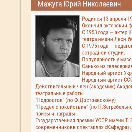
Мажуга Юрий Николаевич
Родился 13 апреля 19
Окончил актерский ф
С 1953 года — актер
театра имени Леси У
С 1975 года — педаг
эстрадной студии.
Популярность у масс
Санько из телесериа
Народный артист Укр
Народный артист ССС
Действительный член (академик) Академ
театральные работы
"Подросток" (по Ф.Достоевскому)
"Предел спокойствия" (по П.Загребельн
призы и награды
Государственная премии УССР имени Т. Г
современниковв спектаклях «Кафедра», 