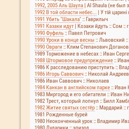
1992, 2005 Аль Шаула
| Al Shaula (не был
1992 В той области небес...
| У тій царині
1991 Убить "Шакала"
:: Гаврилыч
1991 Казаки идут
| Козаки йдуть :: Сом ::
1990 Фуфель
:: Павел Петрович
1990 Уроки в конце весны
:: Львовский :
1990 Овраги
:: Клим Степанович Догановс
1989 Торможение в небесах :: Иван Серг
1988 Штормовое предупреждение
:: Ива
1986 К расследованию приступить :: Вл
1986 Игорь Саввович
:: Николай Андрее
1986 Иван Саввович :: Николаев
1984 Канкан в английском парке
:: Иван 
1983 Миргород и его обитатели :: Иван 
1982 Трест, который лопнул :: Билл Хамб
1982 Житие святых сестёр
:: Мардарий ::
1981 Рожденные бурей
1980 Неоконченный урок :: Владимир И
1980 Дударики :: эпизод