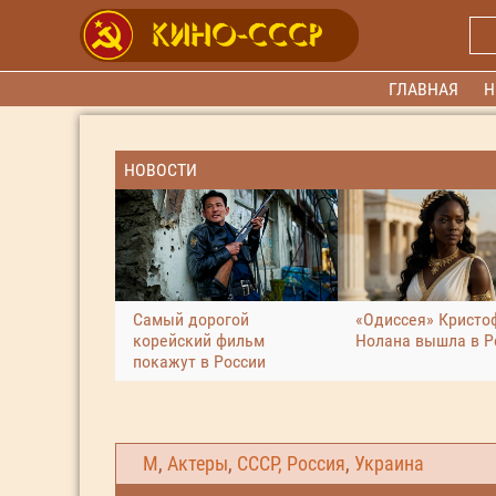
ГЛАВНАЯ
Н
НОВОСТИ
Самый дорогой
«Одиссея» Кристо
корейский фильм
Нолана вышла в Р
покажут в России
М
,
Актеры
,
СССР, Россия
,
Украина