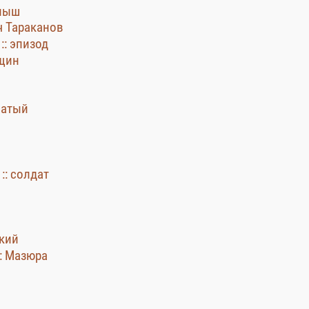
влыш
ч Тараканов
:: эпизод
ощин
сатый
:: солдат
ский
: Мазюра