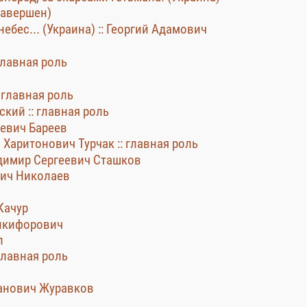
 завершен)
 небес... (Украина) :: Георгий Адамович
 главная роль
: главная роль
кий :: главная роль
еевич Бареев
н Харитонович Турчак :: главная роль
адимир Сергеевич Сташков
вич Николаев
Качур
Никифорович
л
 главная роль
ванович Журавков