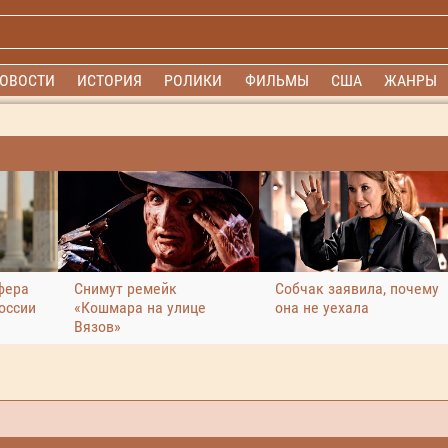
ОВОСТИ
ИСТОРИЯ
РОЛИКИ
ФИЛЬМЫ
США
ЖАНРЫ
фера
Снимут ремейк
Собчак заявила, почему
оссии
«Кошмара на улице
она не уехала
Вязов»