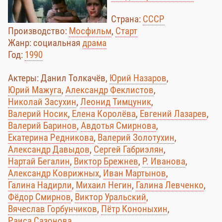
Страна:
СССР
Производство:
Мосфильм
,
Старт
Жанр: социальная
драма
Год:
1990
Актеры: Данил Толкачёв,
Юрий Назаров
,
Юрий Мажуга
,
Александр Феклистов
,
Николай Засухин
,
Леонид Тимцуник
,
Валерий Носик
,
Елена Королёва
,
Евгений Лазарев
,
Валерий Баринов
,
Авдотья Смирнова
,
Екатерина Редникова
,
Валерий Золотухин
,
Александр Давыдов
,
Сергей Габриэлян
,
Нартай Бегалин
,
Виктор Брежнев
,
Р. Иванова
,
Александр Коврижных
,
Иван Мартынов
,
Галина Надирли
,
Михаил Негин
,
Галина Левченко
,
Фёдор Смирнов
,
Виктор Уральский
,
Вячеслав Горбунчиков
,
Пётр Кононыхин
,
Раиса Сазонова