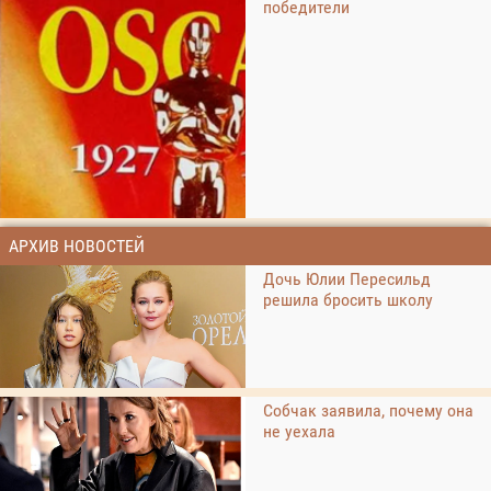
победители
АРХИВ НОВОСТЕЙ
Дочь Юлии Пересильд
решила бросить школу
Собчак заявила, почему она
не уехала