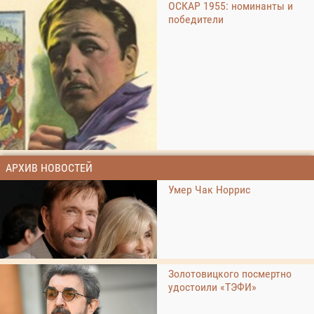
ОСКАР 1955: номинанты и
победители
АРХИВ НОВОСТЕЙ
Умер Чак Норрис
Золотовицкого посмертно
удостоили «ТЭФИ»