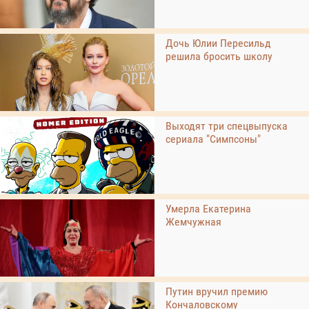
Дочь Юлии Пересильд
решила бросить школу
Выходят три спецвыпуска
сериала "Симпсоны"
Умерла Екатерина
Жемчужная
Путин вручил премию
Кончаловскому