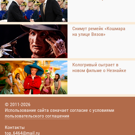
Снимут ремейк «Кошмара
на улице Вязов»
Кологривый сыграет в
новом фильме о Незнайке
© 2011-2026
Использование сайта означает согласие с условиями
пользовательского соглашения
Контакты
top_6464@mail.ru