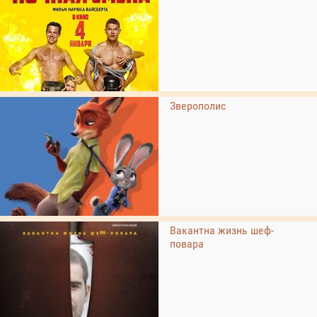
Зверополис
Вакантна жизнь шеф-
повара