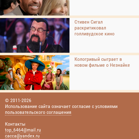
Стивен Сигал
раскритиковал
голливудское кино
Кологривый сыграет в
новом фильме о Незнайке
© 2011-2026
Использование сайта означает согласие с условиями
пользовательского соглашения
Контакты
top_6464@mail.ru
cacca@yandex.ru