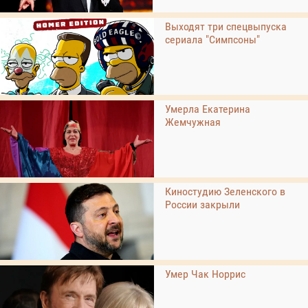
Выходят три спецвыпуска
сериала "Симпсоны"
Умерла Екатерина
Жемчужная
Киностудию Зеленского в
России закрыли
Умер Чак Норрис