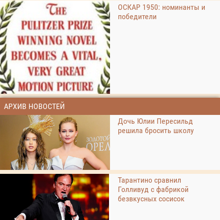
ОСКАР 1950: номинанты и
победители
АРХИВ НОВОСТЕЙ
Дочь Юлии Пересильд
решила бросить школу
Тарантино сравнил
Голливуд с фабрикой
безвкусных сосисок