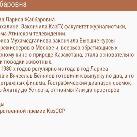
баровна
ва Лариса Жаббаровна
ахалине. Закончила КазГУ, факультет журналистики,
лма-Атинском телевидении.
ариса Мухамедгалиева закончила Высшие курсы
 режиссеров в Москве и, всерьез обратившись к
рному кино о природе Казахстана, стала основательно
 и повадки животных.
-1980-х годов регулярно из года в год Лариса
а и Вячеслав Белялов готовили к выпуску по два, а то
метражных фильма. Географический диапазон съемок -
о Алатау до Устюрта, от поймы Или до просторов
ды
арственной премии КазССР