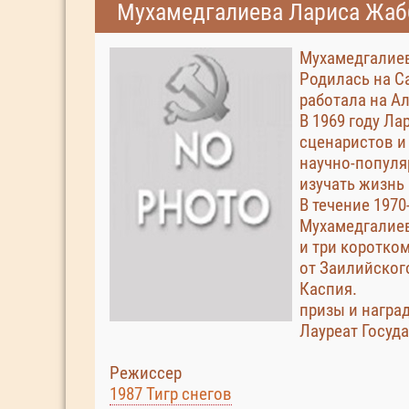
Мухамедгалиева Лариса Жаб
Мухамедгалие
Родилась на С
работала на А
В 1969 году Л
сценаристов и
научно-популя
изучать жизнь
В течение 1970
Мухамедгалиев
и три коротко
от Заилийског
Каспия.
призы и награ
Лауреат Госуд
Режиссер
1987 Тигр снегов