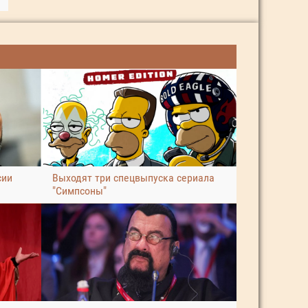
сии
Выходят три спецвыпуска сериала
"Симпсоны"