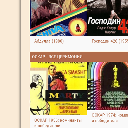
Абдулла (1980)
Господин 420 (195
ОСКАР - ВСЕ ЦЕРИМОНИИ
ОСКАР 1974: номи
ОСКАР 1956: номинанты
и победители
и победители