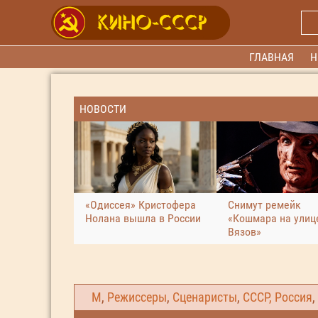
ГЛАВНАЯ
Н
НОВОСТИ
«Одиссея» Кристофера
Снимут ремейк
Нолана вышла в России
«Кошмара на улиц
Вязов»
М
,
Режиссеры
,
Сценаристы
,
СССР, Россия
,