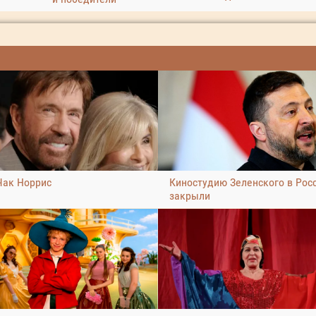
Чак Норрис
Киностудию Зеленского в Рос
закрыли