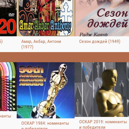
5)
Амар, Акбар, Антони
Сезон дождей (1949)
(1977)
нанты
ОСКАР 2019: номинанты
ОСКАР 1984: номинанты
и победители
и победители