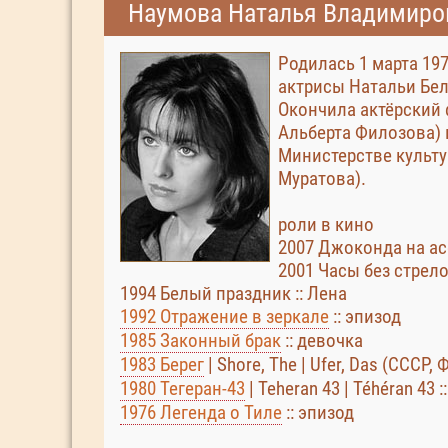
Наумова Наталья Владимиро
Родилась 1 марта 19
актрисы Натальи Бе
Окончила актёрский 
Альберта Филозова)
Министерстве культу
Муратова).
роли в кино
2007 Джоконда на асф
2001 Часы без стрело
1994 Белый праздник :: Лена
1992 Отражение в зеркале
:: эпизод
1985 Законный брак
:: девочка
1983 Берег
| Shore, The | Ufer, Das (СССР,
1980 Тегеран-43
| Teheran 43 | Téhéran 43 
1976 Легенда о Тиле
:: эпизод