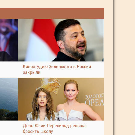
Киностудию Зеленского в России
закрыли
Дочь Юлии Пересильд решила
бросить школу