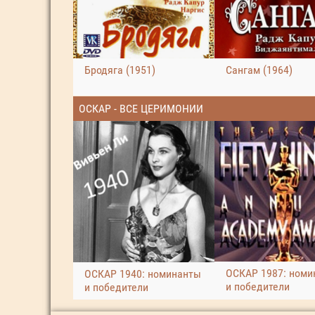
Бродяга (1951)
Сангам (1964)
ОСКАР - ВСЕ ЦЕРИМОНИИ
ОСКАР 1987: номи
ОСКАР 1940: номинанты
и победители
и победители