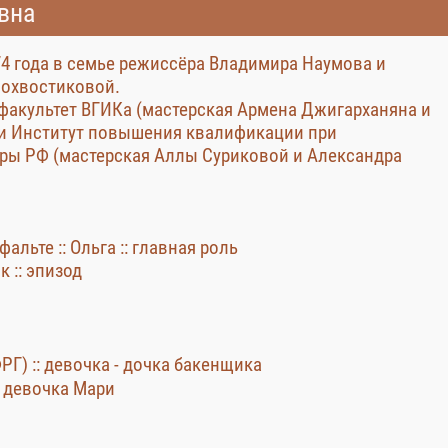
вна
74 года в семье режиссёра Владимира Наумова и
лохвостиковой.
факультет ВГИКа (мастерская Армена Джигарханяна и
 и Институт повышения квалификации при
ры РФ (мастерская Аллы Суриковой и Александра
альте :: Ольга :: главная роль
к :: эпизод
 ФРГ) :: девочка - дочка бакенщика
:: девочка Мари