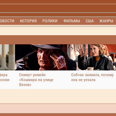
ОВОСТИ
ИСТОРИЯ
РОЛИКИ
ФИЛЬМЫ
США
ЖАНРЫ
фера
Снимут ремейк
Собчак заявила, почему
оссии
«Кошмара на улице
она не уехала
Вязов»