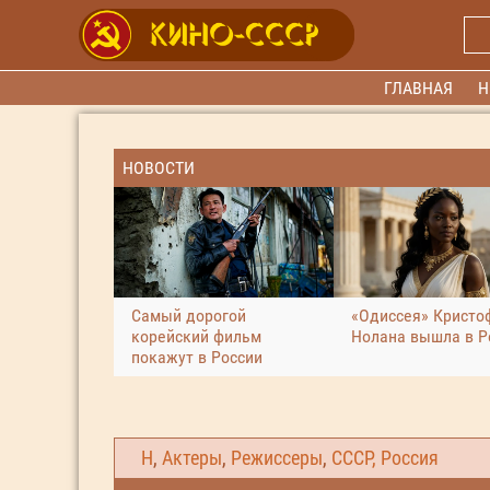
ГЛАВНАЯ
Н
НОВОСТИ
Самый дорогой
«Одиссея» Кристо
корейский фильм
Нолана вышла в Р
покажут в России
Н
,
Актеры
,
Режиссеры
,
СССР, Россия