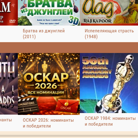
Братва из джунглей
Испепеляющая страсть
(2011)
(1948)
ОСКАР 1984: номинанты
нанты
ОСКАР 2026: номинанты
и победители
и победители