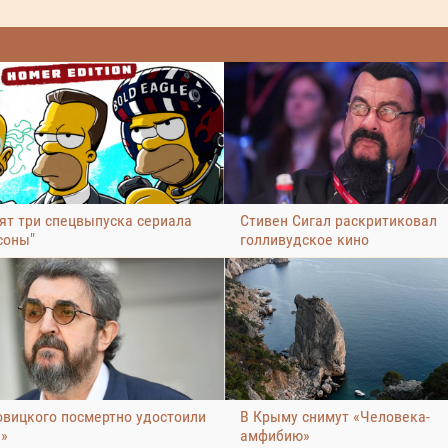
ят три спецвыпуска сериала
Стивен Сигал раскритиковал
соны"
голливудское кино
овицкого посмертно удостоили
В Крыму снимут «Человека-
»
амфибию»