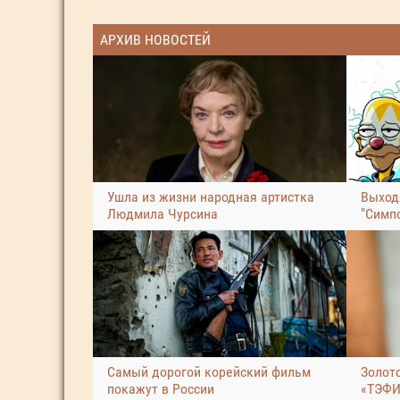
АРХИВ НОВОСТЕЙ
Ушла из жизни народная артистка
Выход
Людмила Чурсина
"Симп
Самый дорогой корейский фильм
Золот
покажут в России
«ТЭФИ