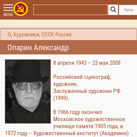
Гость
МЕНЮ
О
,
Художники
,
СССР, Россия
Опарин Александр
8 апреля 1943 – 23 мая 2008
Российский сценограф,
художник.
Заслуженный художник РФ
(1999).
В 1966 году окончил
Московское художественное
училище памяти 1905 года, в
1972 году – Художественный институт (Академию)