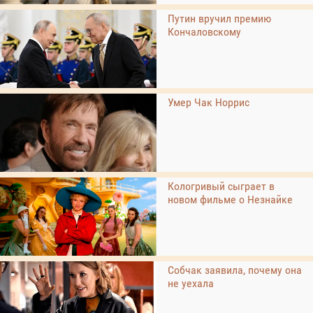
Путин вручил премию
Кончаловскому
Умер Чак Норрис
Кологривый сыграет в
новом фильме о Незнайке
Собчак заявила, почему она
не уехала