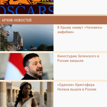
АРХИВ НОВОСТЕЙ
В Крыму снимут «Человека-
амфибию»
Киностудию Зеленского в
России закрыли
«Одиссея» Кристофера
Нолана вышла в России