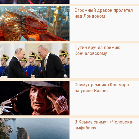
Огромный дракон пролетел
над Лондоном
Путин вручил премию
Кончаловскому
Снимут ремейк «Кошмара
на улице Вязов»
В Крыму снимут «Человека-
амфибию»