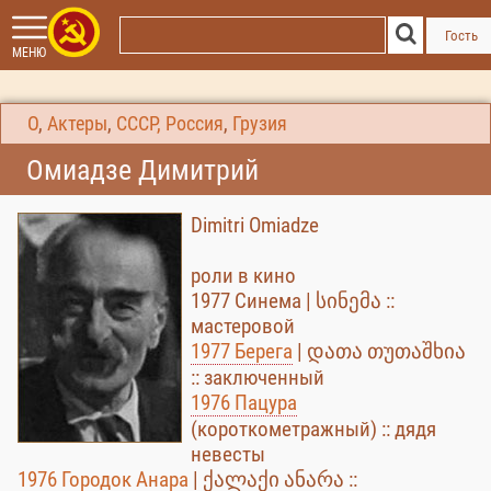
Гость
МЕНЮ
О
,
Актеры
,
СССР, Россия
,
Грузия
Омиадзе Димитрий
Dimitri Omiadze
роли в кино
1977 Синема | სინემა ::
мастеровой
1977 Берега
| დათა თუთაშხია
:: заключенный
1976 Пацура
(короткометражный) :: дядя
невесты
1976 Городок Анара
| ქალაქი ანარა ::