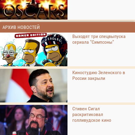
АРХИВ НОВОСТЕЙ
Выходят три спецвыпуска
сериала "Симпсоны"
Киностудию Зеленского в
России закрыли
Стивен Сигал
раскритиковал
голливудское кино