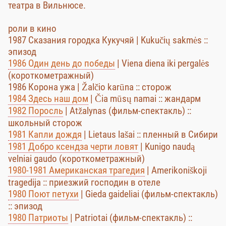
театра в Вильнюсе.
роли в кино
1987 Сказания городка Кукучяй | Kukučių sakmės ::
эпизод
1986 Один день до победы
| Viena diena iki pergalės
(короткометражный)
1986 Корона ужа | Žalčio karūna :: сторож
1984 Здесь наш дом
| Čia mūsų namai :: жандарм
1982 Поросль
| Atžalynas (фильм-спектакль) ::
школьный сторож
1981 Капли дождя
| Lietaus lašai :: пленный в Сибири
1981 Добро ксендза черти ловят
| Kunigo naudą
velniai gaudo (короткометражный)
1980-1981 Американская трагедия
| Amerikoniškoji
tragedija :: приезжий господин в отеле
1980 Поют петухи
| Gieda gaideliai (фильм-спектакль)
:: эпизод
1980 Патриоты
| Patriotai (фильм-спектакль) ::