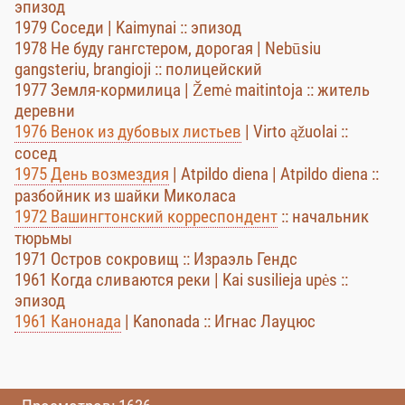
эпизод
1979 Соседи | Kaimynai :: эпизод
1978 Не буду гангстером, дорогая | Nebūsiu
gangsteriu, brangioji :: полицейский
1977 Земля-кормилица | Žemė maitintoja :: житель
деревни
1976 Венок из дубовых листьев
| Virto ąžuolai ::
сосед
1975 День возмездия
| Atpildo diena | Atpildo diena ::
разбойник из шайки Миколаса
1972 Вашингтонский корреспондент
:: начальник
тюрьмы
1971 Остров сокровищ :: Израэль Гендс
1961 Когда сливаются реки | Kai susilieja upės ::
эпизод
1961 Канонада
| Kanonada :: Игнас Лауцюс