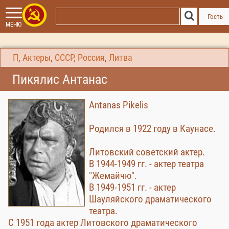
Гость
МЕНЮ
П
,
Актеры
,
СССР, Россия
,
Литва
Пикялис Антанас
Antanas Pikelis
Родился в 1922 году в Каунасе.
Литовский советский актер.
В 1944-1949 гг. - актер театра
"Жемайчю".
В 1949-1951 гг. - актер
Шауляйского драматического
театра.
С 1951 года актер Литовского драматического