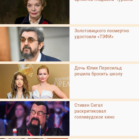
Золотовицкого посмертно
удостоили «ТЭФИ»
Дочь Юлии Пересильд
решила бросить школу
Стивен Сигал
раскритиковал
голливудское кино