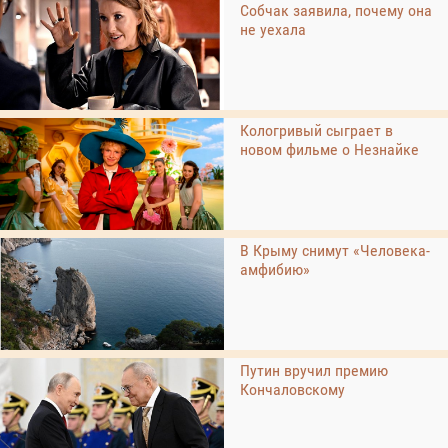
Собчак заявила, почему она
не уехала
Кологривый сыграет в
новом фильме о Незнайке
В Крыму снимут «Человека-
амфибию»
Путин вручил премию
Кончаловскому