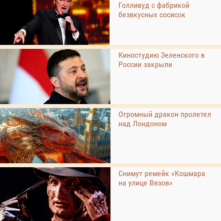
Голливуд с фабрикой
безвкусных сосисок
Киностудию Зеленского в
России закрыли
Огромный дракон пролетел
над Лондоном
Снимут ремейк «Кошмара
на улице Вязов»