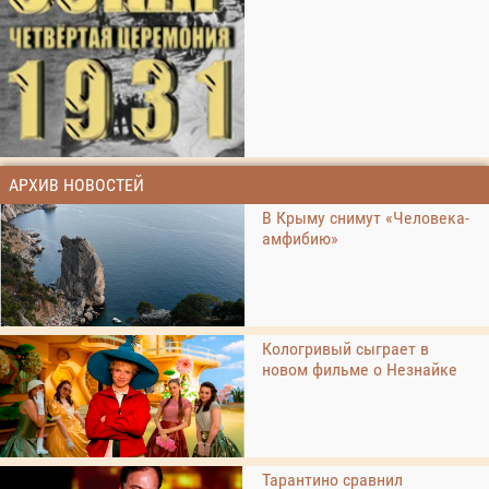
АРХИВ НОВОСТЕЙ
В Крыму снимут «Человека-
амфибию»
Кологривый сыграет в
новом фильме о Незнайке
Тарантино сравнил