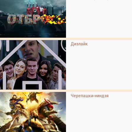
Дизлайк
Черепашки-ниндзя