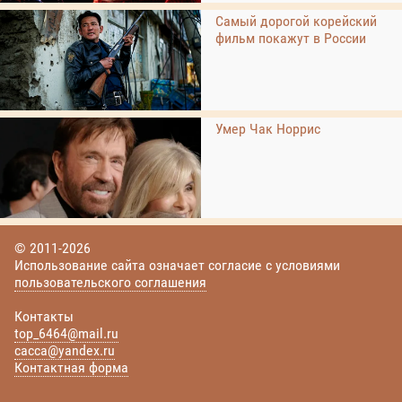
Самый дорогой корейский
фильм покажут в России
Умер Чак Норрис
© 2011-2026
Использование сайта означает согласие с условиями
пользовательского соглашения
Контакты
top_6464@mail.ru
cacca@yandex.ru
Контактная форма