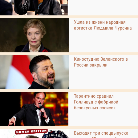
Ушла из жизни народная
артистка Людмила Чурсина
Киностудию Зеленского в
России закрыли
Тарантино сравнил
Голливуд с фабрикой
безвкусных сосисок
Выходят три спецвыпуска