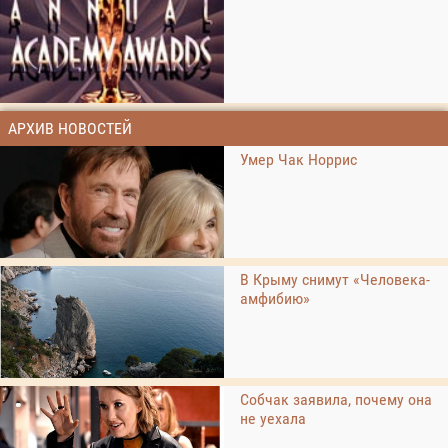
АРХИВ НОВОСТЕЙ
Умер Чак Норрис
В Крыму снимут «Человека-
амфибию»
Собчак заявила, почему она
не уехала