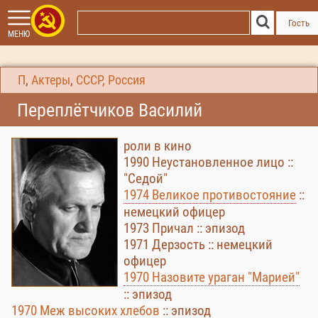
Гость
МЕНЮ
П
,
Актеры
,
СССР, Россия
Переплётчиков Василий
роли в кино
1990 Неустановленное лицо ::
"Седой"
1974 Великое противостояние
::
немецкий офицер
1973 Причал :: эпизод
1971 Дерзость :: немецкий
офицер
1970 Назовите ураган "Марией"
:: эпизод
1970 Меж высоких хлебов
:: эпизод