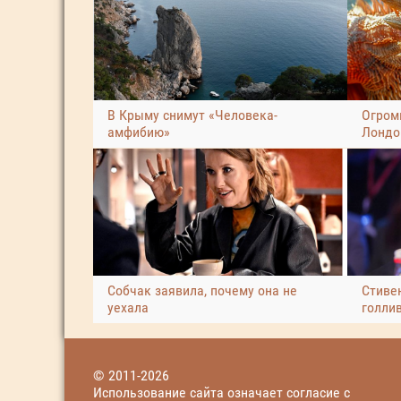
В Крыму снимут «Человека-
Огром
амфибию»
Лондо
Собчак заявила, почему она не
Стиве
уехала
голли
© 2011-2026
Использование сайта означает согласие с