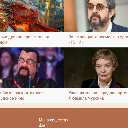
ный дракон пролетел над
Золотовицкого посмертно удо
ном
«ТЭФИ»
н Сигал раскритиковал
Ушла из жизни народная арти
вудское кино
Людмила Чурсина
Мы в соц сетях
dzen