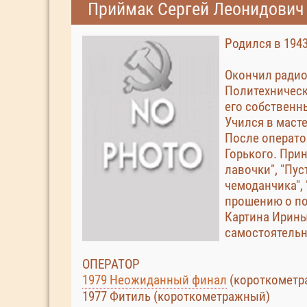
Приймак Сергей Леонидович
Родился в 1943
Окончил радио
Политехническ
его собственн
Учился в маст
После операто
Горького. При
лавочки", "Пус
чемоданчика", 
прошению о п
Картина Ирины
самостоятельн
ОПЕРАТОР
1979 Неожиданный финал
(короткометр
1977 Фитиль (короткометражный)