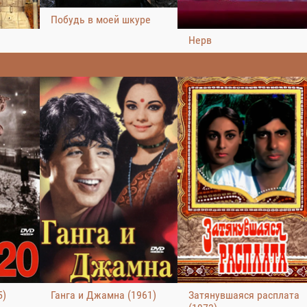
Побудь в моей шкуре
Нерв
5)
Ганга и Джамна (1961)
Затянувшаяся расплата