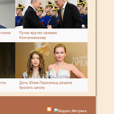
стоили
Путин вручил премию
Кончаловскому
стка
Дочь Юлии Пересильд решила
бросить школу