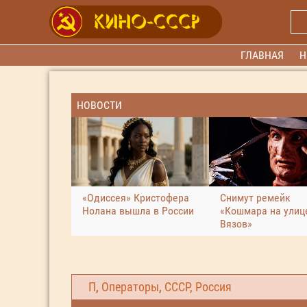
ГЛАВНАЯ
Н
НОВОСТИ
«Одиссея» Кристофера
Снимут ремейк
Нолана вышла в России
«Кошмара на улиц
Вязов»
П
,
Операторы
,
СССР, Россия