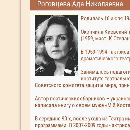
Роговцева Ада Николаевна
Родилась 16 июля 193
Окончила Киевский т
(1959, маст. К.Степан
В 1959-1994 - актри
драматического теат
Занималась педагог
институте театральн
Советского комитета защиты мира, прин
Автор поэтических сборников – украинс
написала книгу о своем муже «Мій Костя
В середине 90-х, после ухода из Театра
программами. В 2007-2009 годы - актрис