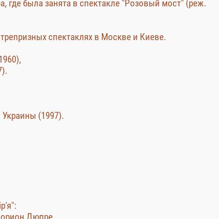
, где была занята в спектакле "Розовый мост" (реж.
нтрепризных спектаклях в Москве и Киеве.
960),
).
Украины (1997).
р'я":
 Морион Дюпре,