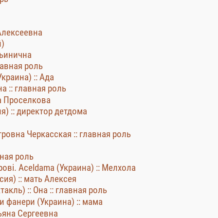
 Алексеевна
й)
льинична
лавная роль
краина) :: Ада
а :: главная роль
а Проселкова
я) :: директор детдома
ровна Черкасская :: главная роль
вная роль
рові. Aceldama (Украина) :: Мелхола
сия) :: мать Алексея
акль) :: Она :: главная роль
и фанери (Украина) :: мама
тьяна Сергеевна