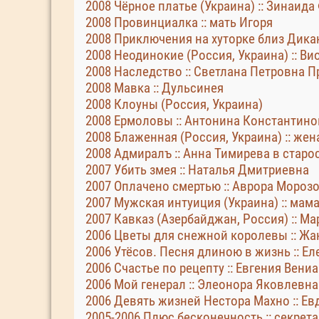
2008 Чёрное платье (Украина) :: Зинаид
2008 Провинциалка :: мать Игоря
2008 Приключения на хуторке близ Дикан
2008 Неодинокие (Россия, Украина) :: В
2008 Наследство :: Светлана Петровна 
2008 Мавка :: Дульсинея
2008 Клоуны (Россия, Украина)
2008 Ермоловы :: Антонина Константинов
2008 Блаженная (Россия, Украина) :: же
2008 Адмиралъ :: Анна Тимирева в старо
2007 Убить змея :: Наталья Дмитриевна
2007 Оплачено смертью :: Аврора Морозов
2007 Мужская интуиция (Украина) :: мам
2007 Кавказ (Азербайджан, Россия) :: Мар
2006 Цветы для снежной королевы :: Ж
2006 Утёсов. Песня длиною в жизнь :: Ел
2006 Счастье по рецепту :: Евгения Вени
2006 Мой генерал :: Элеонора Яковлевна 
2006 Девять жизней Нестора Махно :: Е
2005-2006 Плюс бесконечность :: секрет