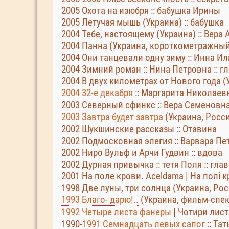
2005 Охота на изюбря :: бабушка Ирины
2005 Летучая мышь (Украина) :: бабушка
2004 Тебе, настоящему (Украина) :: Вера
2004 Панна (Украина, короткометражны
2004 Они танцевали одну зиму :: Инна И
2004 Зимний роман :: Нина Петровна :: г
2004 В двух километрах от Нового года (У
2004 32-е декабря
:: Маргарита Николаевн
2003 Северный сфинкс :: Вера Семеновн
2003 Завтра будет завтра
(Украина, Росси
2002 Шукшинские рассказы :: Отавина
2002 Подмосковная элегия :: Варвара Пет
2002 Ниро Вульф и Арчи Гудвин :: вдова
2002 Дурная привычка :: тетя Поля :: гла
2001 На поле крови. Aceldama | На полі к
1998 Две луны, три солнца (Украина, Рос
1993 Благо- дарю!..
(Украина, фильм-спект
1992 Четыре листа фанеры
| Чотири лист
1990-
1991 Семнадцать левых сапог
:: Та