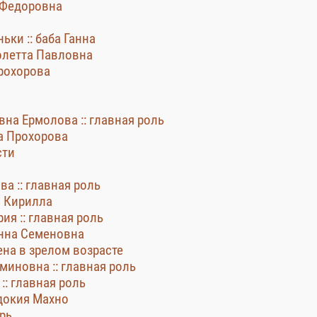
а Федоровна
ьки :: баба Ганна
иолетта Павловна
Прохорова
на Ермолова :: главная роль
на Прохорова
сти
а :: главная роль
а Кирилла
ия :: главная роль
анна Семеновна
ена в зрелом возрасте
аминовна :: главная роль
:: главная роль
вдокия Махно
арь