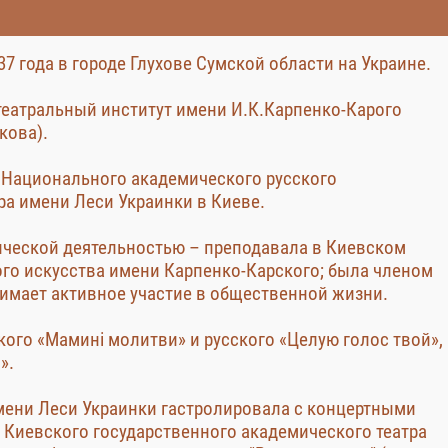
7 года в городе Глухове Cумской области на Украине.
еатральный институт имени И.К.Карпенко-Карого
кова).
са Национального академического русского
ра имени Леси Украинки в Киеве.
ической деятельностью – преподавала в Киевском
ого искусства имени Карпенко-Карского; была членом
имает активное участие в общественной жизни.
кого «Мамині молитви» и русского «Целую голос твой»,
».
 имени Леси Украинки гастролировала с концертными
а Киевского государственного академического театра