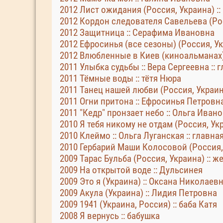
2012 Лист ожидания (Россия, Украина) :
2012 Кордон следователя Савельева (Рос
2012 Защитница :: Серафима Ивановна
2012 Ефросинья (все сезоны) (Россия, У
2012 Влюбленные в Киев (киноальманах)
2011 Улыбка судьбы :: Вера Сергеевна :: 
2011 Тёмные воды :: тётя Нюра
2011 Танец нашей любви (Россия, Украина
2011 Огни притона :: Ефросинья Петровн
2011 "Кедр" пронзает небо :: Ольга Иван
2010 Я тебя никому не отдам (Россия, Ук
2010 Клеймо :: Ольга Луганская :: главна
2010 Гербарий Маши Колосовой (Россия,
2009 Тарас Бульба (Россия, Украина) :: ж
2009 На открытой воде :: Дульсинея
2009 Это я (Украина) :: Оксана Николаев
2009 Акула (Украина) :: Лидия Петровна
2009 1941 (Украина, Россия) :: баба Катя
2008 Я вернусь :: бабушка