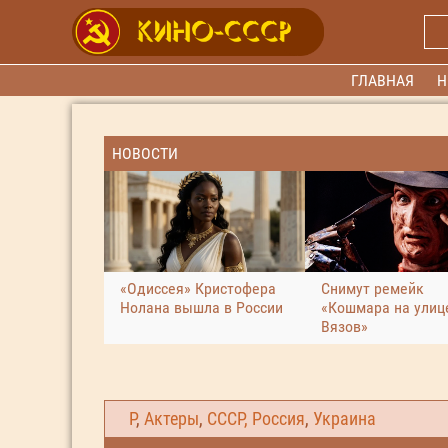
ГЛАВНАЯ
Н
НОВОСТИ
«Одиссея» Кристофера
Снимут ремейк
Нолана вышла в России
«Кошмара на улиц
Вязов»
Р
,
Актеры
,
СССР, Россия
,
Украина