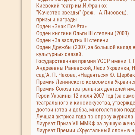
Киевский театр им.И.Франко:
"Качество звезды" (реж. - А.Лисовец).
призы и награды
Орден «Знак Почёта»
Орден княгини Ольги III степени (2003)
Орден «За заслуги» ІІІ степени
Орден Дружбы (2007, за большой вклад 
культурных связей.
Государственная премия УССР имени Т. 
Андреевны Раневской, Леси Украинки, 
сад"А. П. Чехова, «Надеяться» Ю. Щербак
Премия Ленинского комсомола Украинско
Премия Союза театральных деятелей им.
Герой Украины 12 июля 2007 год (за са
театрального и киноискусства, утвержд
достоинства и добра, многолетнюю под
Лучшая актриса года по опросу журнала 
Лауреат Приза VII ММКФ за лучшую женск
Лауреат Премии «Хрустальный слон» в 