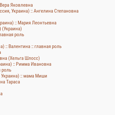
: Вера Яковлевна
сия, Украина) :: Ангелина Степановна
краина) :: Мария Леонтьевна
 (Украина)
главная роль
) :: Валентина :: главная роль
а
овна (Хельга Шлосс)
раина) :: Римма Ивановна
я роль
 Украина) :: мама Миши
ена Тараса
на