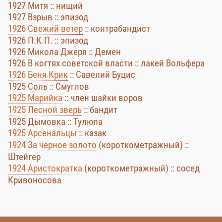
1927 Митя :: нищий
1927 Взрыв :: эпизод
1926 Свежий ветер
:: контрабандист
1926 П.К.П. :: эпизод
1926 Микола Джеря :: Демен
1926 В когтях советской власти :: лакей Вольфера
1926 Беня Крик
:: Савелий Буцис
1925 Соль :: Смуглов
1925 Марийка
:: член шайки воров
1925 Лесной зверь
:: бандит
1925 Дымовка :: Тулюпа
1925 Арсенальцы
:: казак
1924 За черное золото
(короткометражный) ::
Штейгер
1924 Аристократка
(короткометражный) :: сосед
Кривоносова