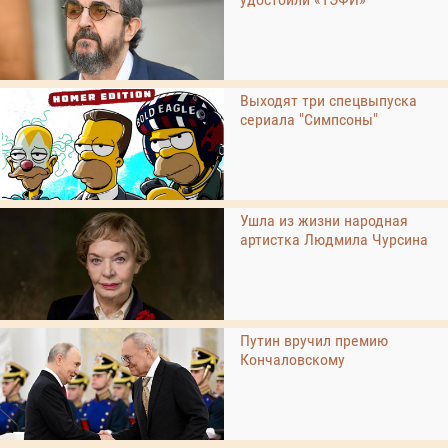
Выходят три спецвыпуска
сериала "Симпсоны"
Ушла из жизни народная
артистка Людмила Чурсина
Путин вручил премию
Кончаловскому