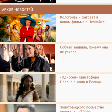
АРХИВ НОВОСТЕЙ
Кологривый сыграет в
новом фильме о Незнайке
Собчак заявила, почему она
не уехала
«Одиссея» Кристофера
Нолана вышла в России
Золотовицкого посмертно
удостоили «ТЭФИ»