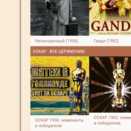
Непокоренный (1956)
Ганди (1982)
ОСКАР - ВСЕ ЦЕРИМОНИИ
ОСКАР 1982: номи
ОСКАР 1936: номинанты
и победители
и победители