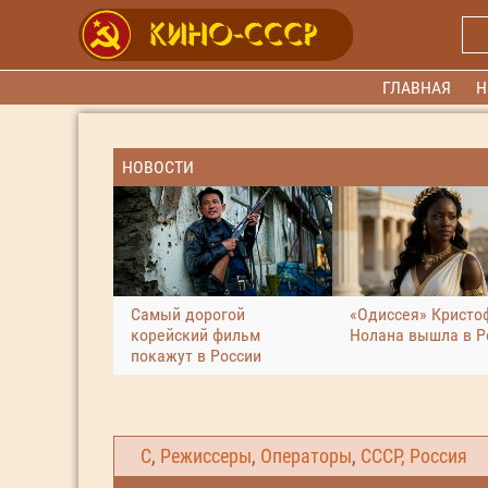
ГЛАВНАЯ
Н
НОВОСТИ
Самый дорогой
«Одиссея» Кристо
корейский фильм
Нолана вышла в Р
покажут в России
С
,
Режиссеры
,
Операторы
,
СССР, Россия