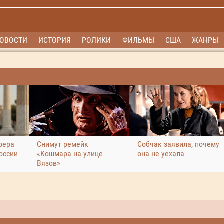
ОВОСТИ
ИСТОРИЯ
РОЛИКИ
ФИЛЬМЫ
США
ЖАНРЫ
фера
Снимут ремейк
Собчак заявила, почему
оссии
«Кошмара на улице
она не уехала
Вязов»