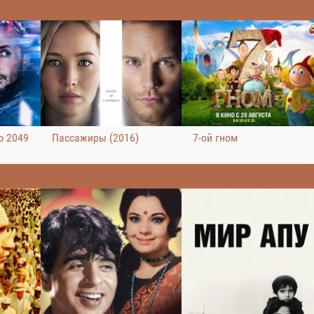
ю 2049
Пассажиры (2016)
7-ой гном