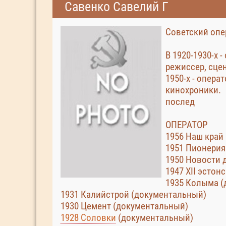
Савенко Савелий Г
Советский опе
В 1920-1930-х 
режиссер, сце
1950-х - опера
кинохроники.
послед
ОПЕРАТОР
1956 Наш край
1951 Пионерия
1950 Новости 
1947 XII эстон
1935 Колыма (
1931 Калийстрой (документальный)
1930 Цемент (документальный)
1928 Соловки
(документальный)