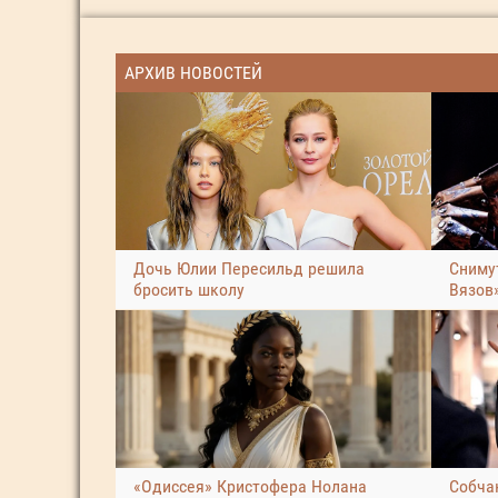
АРХИВ НОВОСТЕЙ
Дочь Юлии Пересильд решила
Сниму
бросить школу
Вязов
«Одиссея» Кристофера Нолана
Собчак