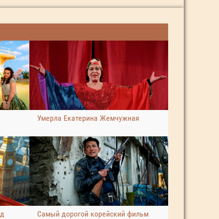
Умерла Екатерина Жемчужная
ад
Самый дорогой корейский фильм