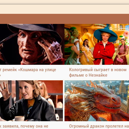
т ремейк «Кошмара на улице
Кологривый сыграет в новом
»
фильме о Незнайке
 заявила, почему она не
Огромный дракон пролетел н