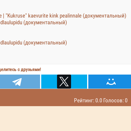
| "Kukruse" kaevurite kink pealinnale (документальный)
üldlaulupidu (документальный)
üldlaulupidu (документальный)
елитесь с друзьями!
Рейтинг: 0.0 Голосов: 0