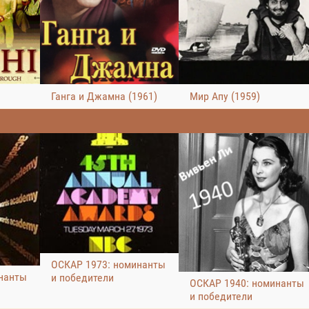
Ганга и Джамна (1961)
Мир Апу (1959)
ОСКАР 1973: номинанты
нанты
и победители
ОСКАР 1940: номинанты
и победители