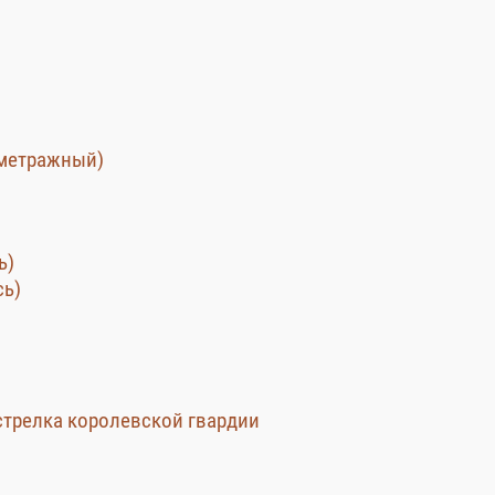
кометражный)
ь)
сь)
стрелка королевской гвардии