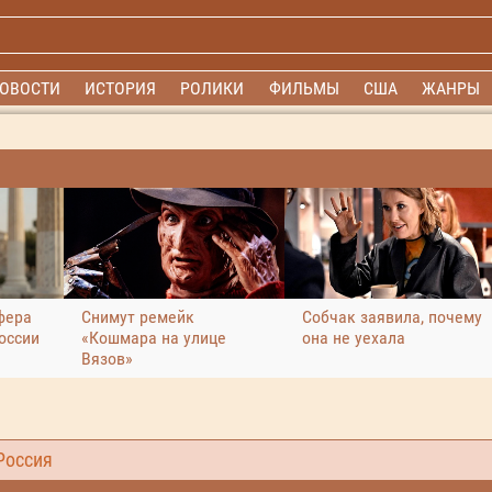
ОВОСТИ
ИСТОРИЯ
РОЛИКИ
ФИЛЬМЫ
США
ЖАНРЫ
фера
Снимут ремейк
Собчак заявила, почему
оссии
«Кошмара на улице
она не уехала
Вязов»
Россия