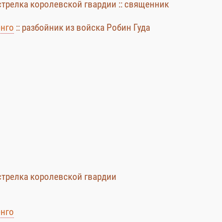
трелка королевской гвардии :: священник
енго
:: разбойник из войска Робин Гуда
стрелка королевской гвардии
енго