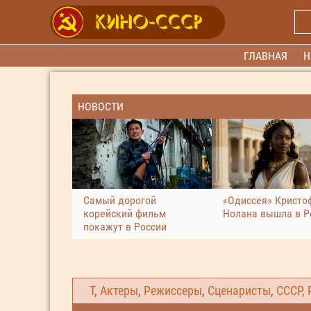
ГЛАВНАЯ
Н
НОВОСТИ
Самый дорогой
«Одиссея» Кристо
корейский фильм
Нолана вышла в Р
покажут в России
Т
,
Актеры
,
Режиссеры
,
Сценаристы
,
СССР, 