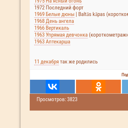
1975 На ясный огонь
1972 Последний форт
1969 Белые дюны
| Baltās kāpas (корот
1968 День ангела
1966 Вертикаль
1963 Упрямая девчонка
(короткометраж
1963 Аптекарша
11 декабря
так же родились
Под
Просмотров: 3823