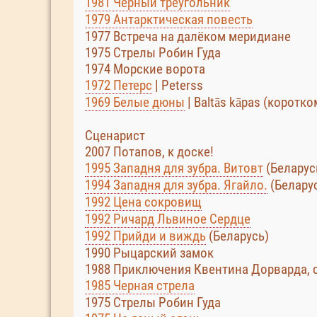
1981 Чёрный треугольник
1979 Антарктическая повесть
1977 Встреча на далёком меридиане
1975 Стрелы Робин Гуда
1974 Морские ворота
1972 Петерс
| Peterss
1969 Белые дюны
| Baltās kāpas (корот
Сценарист
2007 Потапов, к доске!
1995 Западня для зубра. Витовт
(Беларус
1994 Западня для зубра. Ягайло.
(Белару
1992 Цена сокровищ
1992 Ричард Львиное Сердце
1992 Прийди и виждь
(Беларусь)
1990 Рыцарский замок
1988 Приключения Квентина Дорварда, 
1985 Черная стрела
1975 Стрелы Робин Гуда