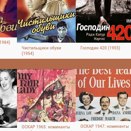
1984)
Чистильщики обуви
Господин 420 (1955)
(1954)
ОСКАР 1947: номинанты
ОСКАР 1965: номинанты