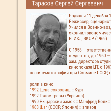
Тарасов Сергей Сергеевич
Родился 11 декабря 1
Режиссер, сценарист,
Учился в Военно-воз
окончил экономическ
ВГИКа, ВКСР (1969).
С 1958 — ответствен
студентов, до 1960 
зам. директора студ
кинопоказа ЦТ, с 19
по кинематографии при Совмине СССР, г
роли в кино
1992 Цена сокровищ
:: Курт
1992 Голос травы (Украина)
1990 Рыцарский замок :: Манфред Вольф
1988 Шаг
(СССР, Япония) :: эпизод