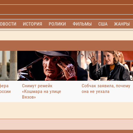
ОВОСТИ
ИСТОРИЯ
РОЛИКИ
ФИЛЬМЫ
США
ЖАНРЫ
фера
Снимут ремейк
Собчак заявила, почему
оссии
«Кошмара на улице
она не уехала
Вязов»