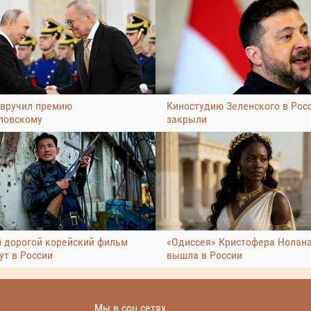
 вручил премию
Киностудию Зеленского в Рос
ловскому
закрыли
 дорогой корейский фильм
«Одиссея» Кристофера Нолан
ут в России
вышла в России
Мы в соц сетях