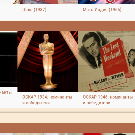
Цель (1987)
Мать Индия (1956)
нанты
ОСКАР 1934: номинанты
ОСКАР 1946: номинанты
и победители
и победители