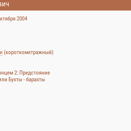
вич
октября 2004
ти
(короткометражный)
лнцем 2: Предстояние
 или Бухты - барахты