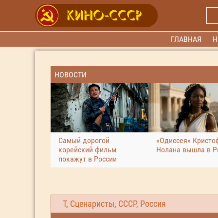
ГЛАВНАЯ
Н
НОВОСТИ
Самый дорогой
«Одиссея» Кристо
корейский фильм
Нолана вышла в Р
покажут в России
Т
,
Сценаристы
,
СССР, Россия