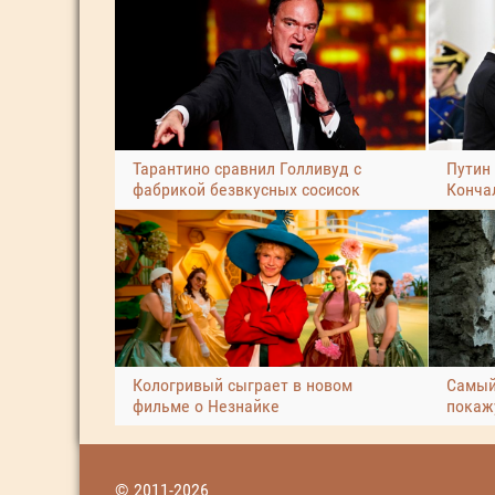
Тарантино сравнил Голливуд с
Путин
фабрикой безвкусных сосисок
Конча
Кологривый сыграет в новом
Самый
фильме о Незнайке
покаж
© 2011-2026