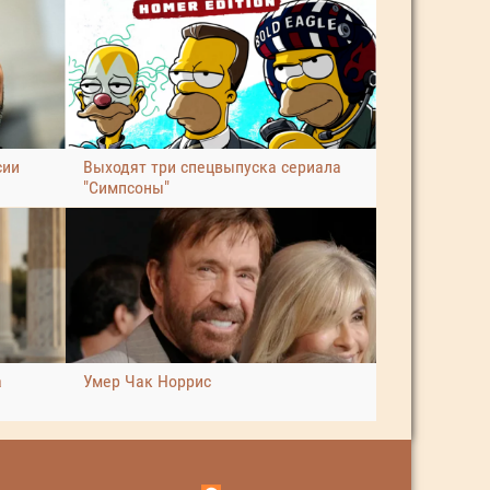
сии
Выходят три спецвыпуска сериала
"Симпсоны"
а
Умер Чак Норрис