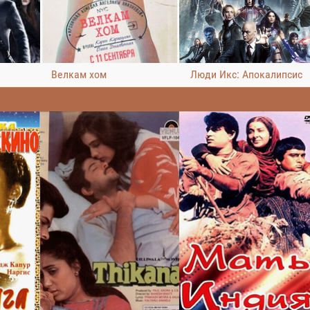
Велкам хом
Люди Икс: Апокалипсис