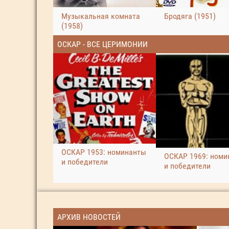
Музыкальная комната
Бродяга (1951)
(1958)
ОСКАР - ВСЕ ЦЕРИМОНИИ
ОСКАР 1953: номинанты
ОСКАР 1969: номи
и победители
и победители
АРХИВ НОВОСТЕЙ