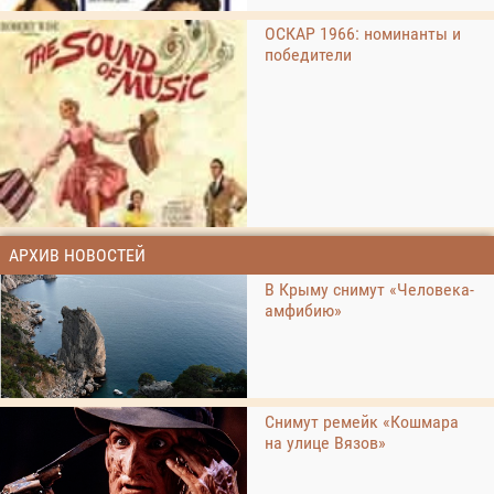
ОСКАР 1966: номинанты и
победители
АРХИВ НОВОСТЕЙ
В Крыму снимут «Человека-
амфибию»
Снимут ремейк «Кошмара
на улице Вязов»