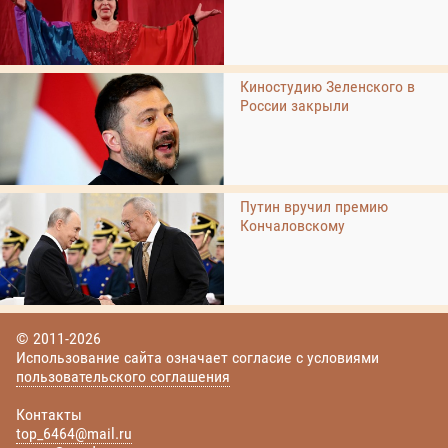
Киностудию Зеленского в
России закрыли
Путин вручил премию
Кончаловскому
© 2011-2026
Использование сайта означает согласие с условиями
пользовательского соглашения
Контакты
top_6464@mail.ru