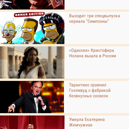
Выходят три спецвыпуска
сериала "Симпсоны"
«Одиссея» Кристофера
Нолана вышла в России
Тарантино сравнил
Голливуд с фабрикой
безвкусных сосисок
Умерла Екатерина
Жемчужная