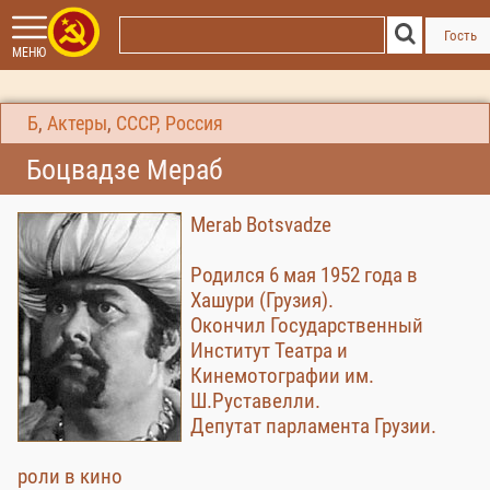
Гость
МЕНЮ
Б
,
Актеры
,
СССР, Россия
Боцвадзе Мераб
Merab Botsvadze
Родился 6 мая 1952 года в
Хашури (Грузия).
Окончил Государственный
Институт Театра и
Кинемотографии им.
Ш.Руставелли.
Депутат парламента Грузии.
роли в кино