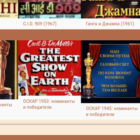
C.I.D. 909 (1967)
Ганга и Джамна (1961)
ОСКАР 1953: номинанты
нанты
и победители
ОСКАР 1945: номинанты
и победители