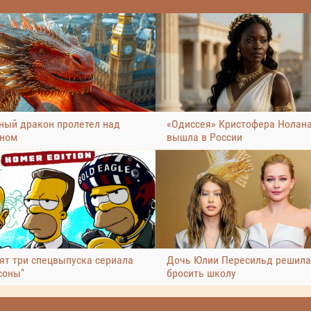
ный дракон пролетел над
«Одиссея» Кристофера Нолан
ном
вышла в России
ят три спецвыпуска сериала
Дочь Юлии Пересильд решила
соны"
бросить школу