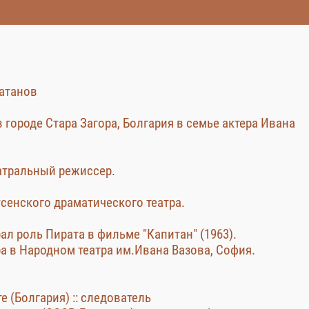
атанов
в городе Стара Загора, Болгария в семье актера Ивана
еатральный режиссер.
усенского драматического театра.
ал роль Пирата в фильме "Капитан" (1963).
а в Народном театра им.Ивана Вазова, София.
те (Болгария) :: следователь