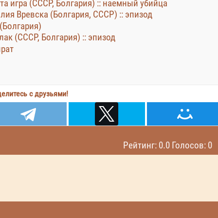
ата игра (СССР, Болгария) :: наемный убийца
 Юлия Вревска (Болгария, СССР) :: эпизод
 (Болгария)
ак (СССР, Болгария) :: эпизод
ират
елитесь с друзьями!
Рейтинг: 0.0 Голосов: 0