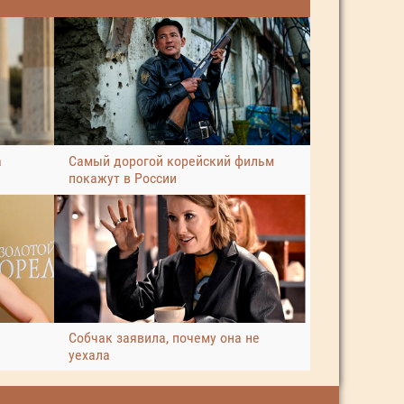
а
Самый дорогой корейский фильм
покажут в России
Собчак заявила, почему она не
уехала