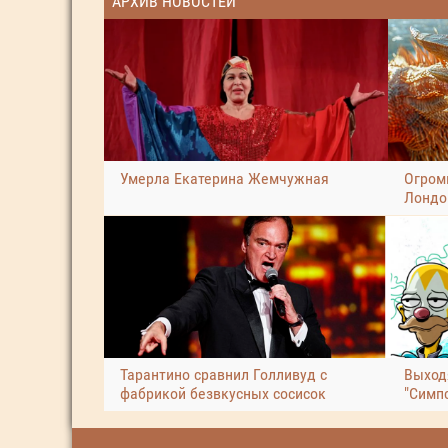
АРХИВ НОВОСТЕЙ
Умерла Екатерина Жемчужная
Огром
Лондо
Тарантино сравнил Голливуд с
Выход
фабрикой безвкусных сосисок
"Симп