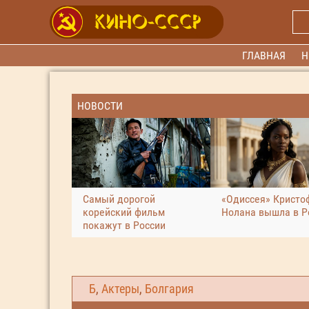
ГЛАВНАЯ
Н
НОВОСТИ
Самый дорогой
«Одиссея» Кристо
корейский фильм
Нолана вышла в Р
покажут в России
Б
,
Актеры
,
Болгария