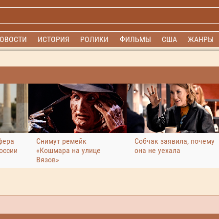
ОВОСТИ
ИСТОРИЯ
РОЛИКИ
ФИЛЬМЫ
США
ЖАНРЫ
фера
Снимут ремейк
Собчак заявила, почему
оссии
«Кошмара на улице
она не уехала
Вязов»