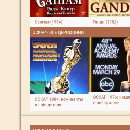
Сангам (1964)
Ганди (1982)
ОСКАР - ВСЕ ЦЕРИМОНИИ
ОСКАР 1976: номи
ОСКАР 1984: номинанты
и победители
и победители