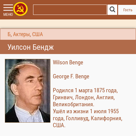
Гость
МЕНЮ
Б
,
Актеры
,
США
Уилсон Бендж
Wilson Benge
George F. Benge
Родился 1 марта 1875 года,
Гринвич, Лондон, Англия,
Великобритания.
Ушёл из жизни 1 июля 1955
года, Голливуд, Калифорния,
США.