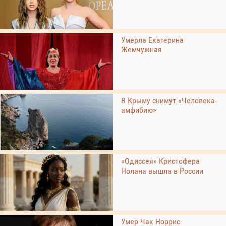
Умерла Екатерина
Жемчужная
В Крыму снимут «Человека-
амфибию»
«Одиссея» Кристофера
Нолана вышла в России
Умер Чак Норрис