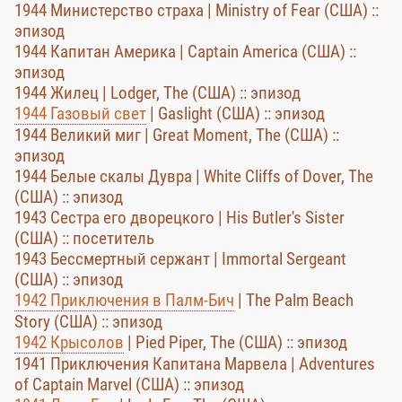
1944 Министерство страха | Ministry of Fear (США) ::
эпизод
1944 Капитан Америка | Captain America (США) ::
эпизод
1944 Жилец | Lodger, The (США) :: эпизод
1944 Газовый свет
| Gaslight (США) :: эпизод
1944 Великий миг | Great Moment, The (США) ::
эпизод
1944 Белые скалы Дувра | White Cliffs of Dover, The
(США) :: эпизод
1943 Сестра его дворецкого | His Butler's Sister
(США) :: посетитель
1943 Бессмертный сержант | Immortal Sergeant
(США) :: эпизод
1942 Приключения в Палм-Бич
| The Palm Beach
Story (США) :: эпизод
1942 Крысолов
| Pied Piper, The (США) :: эпизод
1941 Приключения Капитана Марвела | Adventures
of Captain Marvel (США) :: эпизод