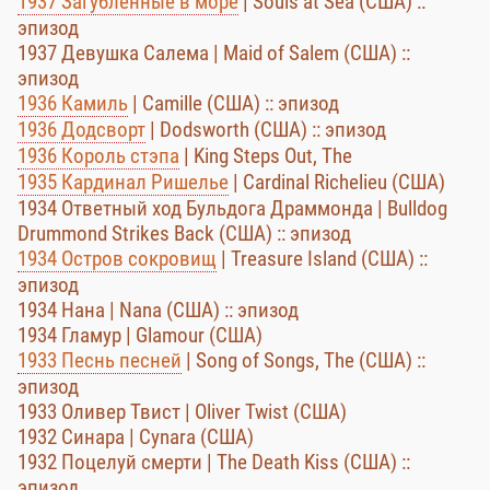
1937 Загубленные в море
| Souls at Sea (США) ::
эпизод
1937 Девушка Салема | Maid of Salem (США) ::
эпизод
1936 Камиль
| Camille (США) :: эпизод
1936 Додсворт
| Dodsworth (США) :: эпизод
1936 Король стэпа
| King Steps Out, The
1935 Кардинал Ришелье
| Cardinal Richelieu (США)
1934 Ответный ход Бульдога Драммонда | Bulldog
Drummond Strikes Back (США) :: эпизод
1934 Остров сокровищ
| Treasure Island (США) ::
эпизод
1934 Нана | Nana (США) :: эпизод
1934 Гламур | Glamour (США)
1933 Песнь песней
| Song of Songs, The (США) ::
эпизод
1933 Оливер Твист | Oliver Twist (США)
1932 Синара | Cynara (США)
1932 Поцелуй смерти | The Death Kiss (США) ::
эпизод