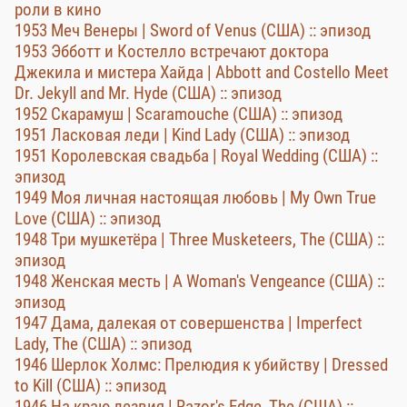
роли в кино
1953 Меч Венеры | Sword of Venus (США) :: эпизод
1953 Эбботт и Костелло встречают доктора
Джекила и мистера Хайда | Abbott and Costello Meet
Dr. Jekyll and Mr. Hyde (США) :: эпизод
1952 Скарамуш | Scaramouche (США) :: эпизод
1951 Ласковая леди | Kind Lady (США) :: эпизод
1951 Королевская свадьба | Royal Wedding (США) ::
эпизод
1949 Моя личная настоящая любовь | My Own True
Love (США) :: эпизод
1948 Три мушкетёра | Three Musketeers, The (США) ::
эпизод
1948 Женская месть | A Woman's Vengeance (США) ::
эпизод
1947 Дама, далекая от совершенства | Imperfect
Lady, The (США) :: эпизод
1946 Шерлок Холмс: Прелюдия к убийству | Dressed
to Kill (США) :: эпизод
1946 На краю лезвия | Razor's Edge, The (США) ::