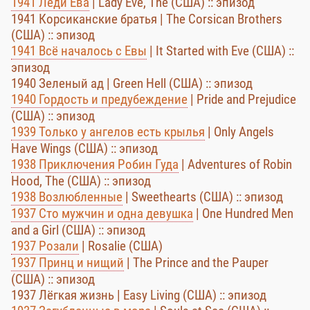
1941 Леди Ева
| Lady Eve, The (США) :: эпизод
1941 Корсиканские братья | The Corsican Brothers
(США) :: эпизод
1941 Всё началось с Евы
| It Started with Eve (США) ::
эпизод
1940 Зеленый ад | Green Hell (США) :: эпизод
1940 Гордость и предубеждение
| Pride and Prejudice
(США) :: эпизод
1939 Только у ангелов есть крылья
| Only Angels
Have Wings (США) :: эпизод
1938 Приключения Робин Гуда
| Adventures of Robin
Hood, The (США) :: эпизод
1938 Возлюбленные
| Sweethearts (США) :: эпизод
1937 Сто мужчин и одна девушка
| One Hundred Men
and a Girl (США) :: эпизод
1937 Розали
| Rosalie (США)
1937 Принц и нищий
| The Prince and the Pauper
(США) :: эпизод
1937 Лёгкая жизнь | Easy Living (США) :: эпизод