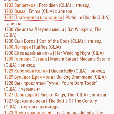
1932 Запретное
| Forbidden (США) :: эпизод
1932 Эмма
| Emma (США) :: эпизод
1931 Платиновая блондинка
| Platinum Blonde (США)
:: эпизод
1930 Убийства Летучей мыши | Bat Whispers, The
(США)
1930 Сын Богов | Son of the Gods (США) :: эпизод
1930 Лотерея
| Raffles (США)
1930 Её свадебная ночь | Her Wedding Night (США)
1930 Госпожа Сатана
| Madam Satan | Madame Satane
(США) :: эпизод
1929 Королева Келли
| Queen Kelly (США) :: эпизод
1929 Бульдог Драммонд
| Bulldog Drummond (США)
1928 Вы - проклятый Тутин | You're Darn Tootin'
(США) :: музыкант
1927 Царь царей
| King of Kings, The (США) :: эпизод
1927 Сражение века | The Battle Of The Century
(США) :: жертва в цилиндре
1923 Десять заповедей
| Ten Commandments, The