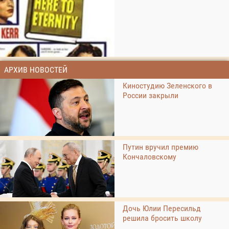
АРХИВ НОВОСТЕЙ
Киностудию Зеленского в
России закрыли
Путин вручил премию
Кончаловскому
Дочь Юлии Пересильд
решила бросить школу