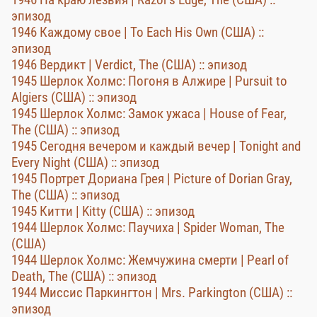
эпизод
1946 Каждому свое | To Each His Own (США) ::
эпизод
1946 Вердикт | Verdict, The (США) :: эпизод
1945 Шерлок Холмс: Погоня в Алжире | Pursuit to
Algiers (США) :: эпизод
1945 Шерлок Холмс: Замок ужаса | House of Fear,
The (США) :: эпизод
1945 Сегодня вечером и каждый вечер | Tonight and
Every Night (США) :: эпизод
1945 Портрет Дориана Грея | Picture of Dorian Gray,
The (США) :: эпизод
1945 Китти | Kitty (США) :: эпизод
1944 Шерлок Холмс: Паучиха | Spider Woman, The
(США)
1944 Шерлок Холмс: Жемчужина смерти | Pearl of
Death, The (США) :: эпизод
1944 Миссис Паркингтон | Mrs. Parkington (США) ::
эпизод