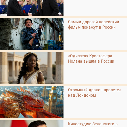
Самый дорогой корейский
фильм покажут в России
«Одиссея» Кристофера
Нолана вышла в России
Огромный дракон пролетел
над Лондоном
Киностудию Зеленского в