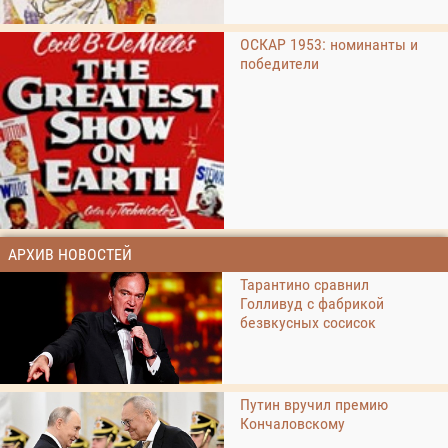
ОСКАР 1953: номинанты и
победители
АРХИВ НОВОСТЕЙ
Тарантино сравнил
Голливуд с фабрикой
безвкусных сосисок
Путин вручил премию
Кончаловскому