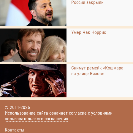
России закрыли
Умер Чак Норрис
Снимут ремейк «Кошмара
на улице Вязов»
© 2011-2026
Использование сайта означает согласие с условиями
пользовательского соглашения
Контакты