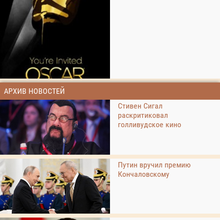
АРХИВ НОВОСТЕЙ
Стивен Сигал
раскритиковал
голливудское кино
Путин вручил премию
Кончаловскому