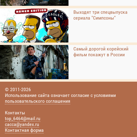
Выходят три спецвыпуска
сериала "Симпсоны"
Самый дорогой корейский
фильм покажут в России
© 2011-2026
Использование сайта означает согласие с условиями
пользовательского соглашения
Контакты
top_6464@mail.ru
cacca@yandex.ru
Контактная форма