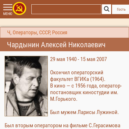
Гость
МЕНЮ
Ч
,
Операторы
,
СССР, Россия
Чардынин Алексей Николаевич
29 мая 1940 - 15 мая 2007
Окончил операторский
факультет ВГИКа (1964).
В кино — с 1956 года, оператор-
постановщик киностудии им.
М.Горького.
Был мужем Ларисы Лужиной.
Был вторым оператором на фильме С.Герасимова