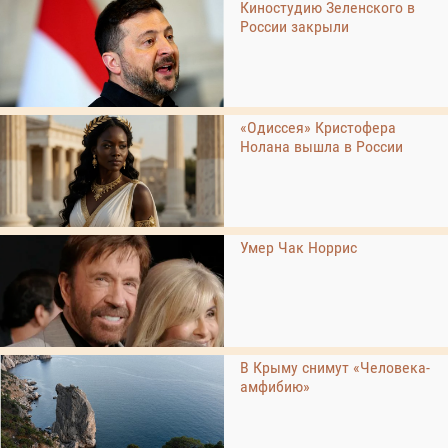
Киностудию Зеленского в
России закрыли
«Одиссея» Кристофера
Нолана вышла в России
Умер Чак Норрис
В Крыму снимут «Человека-
амфибию»