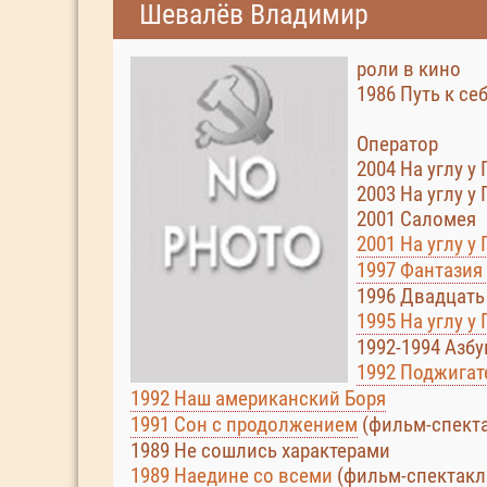
Шевалёв Владимир
роли в кино
1986 Путь к се
Оператор
2004 На углу у
2003 На углу у
2001 Саломея
2001 На углу у
1997 Фантазия
1996 Двадцать
1995 На углу у
1992-1994 Азб
1992 Поджигат
1992 Наш американский Боря
1991 Сон с продолжением
(фильм-спект
1989 Не сошлись характерами
1989 Наедине со всеми
(фильм-спектакл