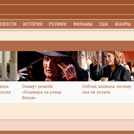
ОВОСТИ
ИСТОРИЯ
РОЛИКИ
ФИЛЬМЫ
США
ЖАНРЫ
фера
Снимут ремейк
Собчак заявила, почему
оссии
«Кошмара на улице
она не уехала
Вязов»