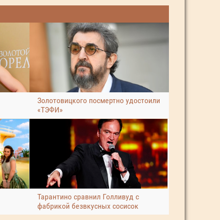
Золотовицкого посмертно удостоили
«ТЭФИ»
Тарантино сравнил Голливуд с
фабрикой безвкусных сосисок