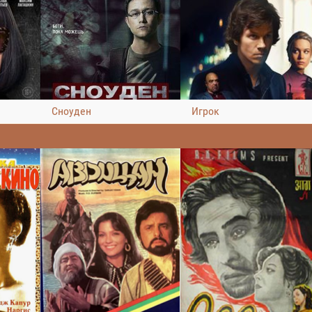
Сноуден
Игрок