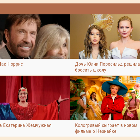
Чак Норрис
Дочь Юлии Пересильд решила
бросить школу
а Екатерина Жемчужная
Кологривый сыграет в новом
фильме о Незнайке