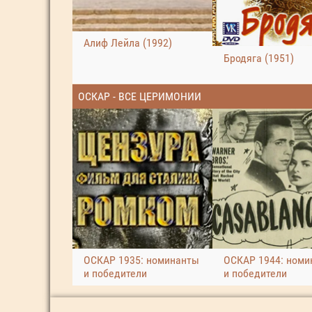
Алиф Лейла (1992)
Бродяга (1951)
ОСКАР - ВСЕ ЦЕРИМОНИИ
ОСКАР 1935: номинанты
ОСКАР 1944: номи
и победители
и победители