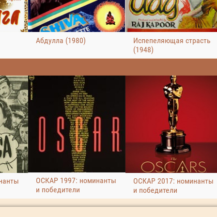
Абдулла (1980)
Испепеляющая страсть
(1948)
ОСКАР 1997: номинанты
нанты
ОСКАР 2017: номинанты
и победители
и победители