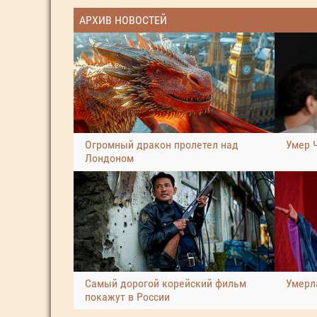
АРХИВ НОВОСТЕЙ
Огромный дракон пролетел над
Умер 
Лондоном
Самый дорогой корейский фильм
Умерл
покажут в России