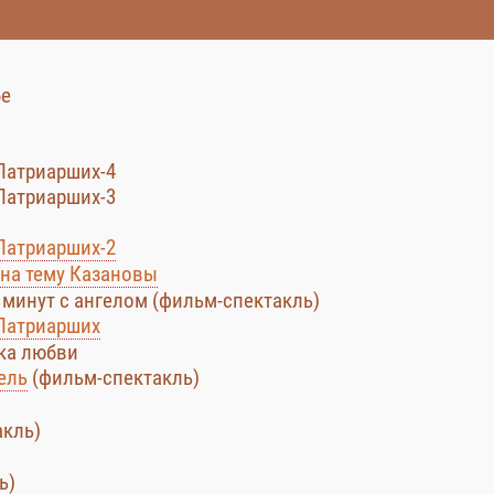
бе
 Патриарших-4
 Патриарших-3
 Патриарших-2
 на тему Казановы
 минут с ангелом (фильм-спектакль)
 Патриарших
ука любви
ель
(фильм-спектакль)
акль)
ь)