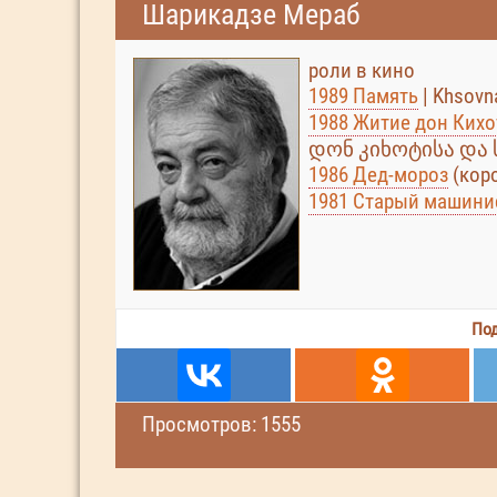
Шарикадзе Мераб
роли в кино
1989 Память
| Khsovn
1988 Житие дон Кихо
დონ კიხოტისა და 
1986 Дед-мороз
(кор
1981 Старый машини
Под
Просмотров: 1555