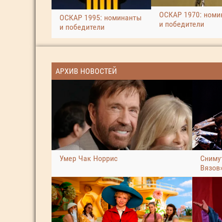
ОСКАР 1970: номи
ОСКАР 1995: номинанты
и победители
и победители
АРХИВ НОВОСТЕЙ
Умер Чак Норрис
Сниму
Вязов