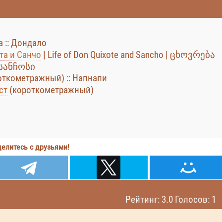
a :: Дондало
та и Санчо
| Life of Don Quixote and Sancho | ცხოვრება
სანჩოსი
откометражный) :: Напнапи
ст
(короткометражный)
елитесь с друзьями!
Рейтинг: 3.0 Голосов: 1