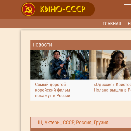
ГЛАВНАЯ
Н
НОВОСТИ
Самый дорогой
«Одиссея» Кристо
корейский фильм
Нолана вышла в Р
покажут в России
Ш
,
Актеры
,
СССР, Россия
,
Грузия