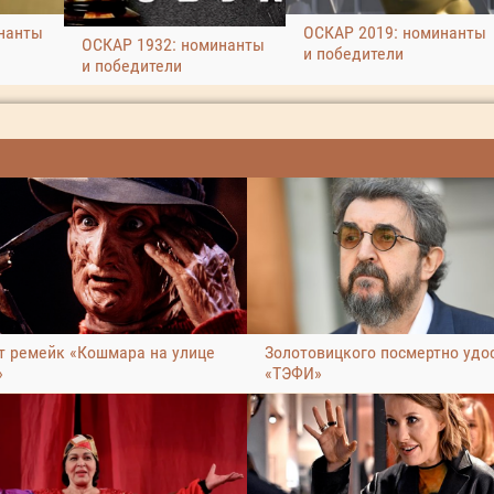
ОСКАР 2019: номинанты
нанты
ОСКАР 1932: номинанты
и победители
и победители
т ремейк «Кошмара на улице
Золотовицкого посмертно удо
»
«ТЭФИ»