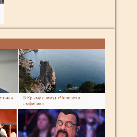
стоили
В Крыму снимут «Человека-
амфибию»