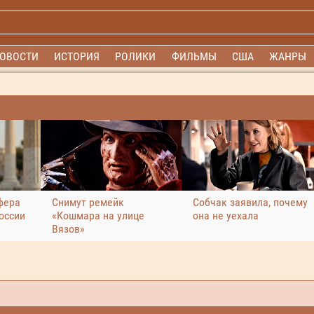
ОВОСТИ
ИСТОРИЯ
РОЛИКИ
ФИЛЬМЫ
США
ЖАНРЫ
фера
Снимут ремейк
Собчак заявила, почему
оссии
«Кошмара на улице
она не уехала
Вязов»