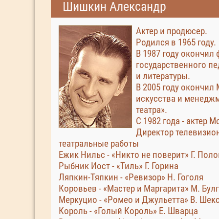
Шишкин Александр
Актер и продюсер.
Родился в 1965 году.
В 1987 году окончил
государственного пе
и литературы.
В 2005 году окончил
искусства и менедж
театра».
С 1982 года - актер 
Директор телевизион
театральные работы
Ежик Нильс - «Никто не поверит» Г. Пол
Рыбник Иост - «Тиль» Г. Горина
Ляпкин-Тяпкин - «Ревизор» Н. Гоголя
Коровьев - «Мастер и Маргарита» М. Бул
Меркуцио - «Ромео и Джульетта» В. Шек
Король - «Голый Король» Е. Шварца