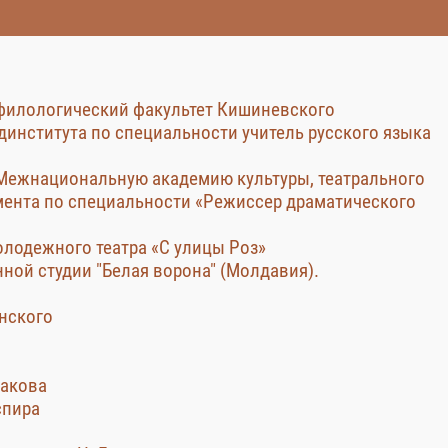
 филологический факультет Кишиневского
динститута по специальности учитель русского языка
 Межнациональную академию культуры, театрального
мента по специальности «Режиссер драматического
Молодежного театра «С улицы Роз»
ной студии "Белая ворона" (Молдавия).
онского
гакова
спира