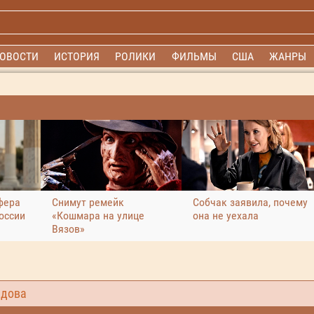
ОВОСТИ
ИСТОРИЯ
РОЛИКИ
ФИЛЬМЫ
США
ЖАНРЫ
фера
Снимут ремейк
Собчак заявила, почему
оссии
«Кошмара на улице
она не уехала
Вязов»
дова