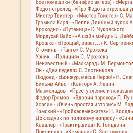
Все помещики (бенефис актера) - «Мертв
Федот-стрелец - «Про Федота-стрельца 
Мистер Твистер - «Мистер Твистер» С. М
Громила Карл - «Пеппи Длинный чулок А
Крокодил - «Путаница» К. Чуковского
Мордухай Вайс - «А шэйн мэйдл» Б. Лейб
Крошка - «Прощай, овраг…» К. Сергиенк
Стомиль - «Танго» С. Мрожека
Узник - «Полиция» С. Мрожека
Неизвестный - «Маскарад» М. Лермонто
Он - «Два пуделя» С. Злотникова
Людоед - «Бонжур, месье Перро!» Н. Сл
Вильям Айвс - «Кантор» А. Левин
Мармеладов - «Преступление и наказани
Федор Громов - «Вдовий пароход» П. Лун
Хозяин - «Очень простая история» М. Ла
Томский - «Тройкасемеркатуз» Н. Коляд
Докладчик по половому вопросу - «Сини
Кавалер - «Трактирщица» К. Гольдони
Прилипала - «Команда» С. Злотникова