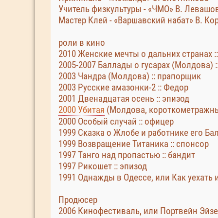
Учитель физкультуры - «ЧМО» В. Левашо
Мастер Клей - «Варшавский набат» В. К
роли в кино
2010 Женские мечты о дальних странах :
2005-2007 Баллады о гусарах (Молдова) :
2003 Чандра (Молдова) :: прапорщик
2003 Русские амазонки-2 :: Федор
2001 Двенадцатая осень :: эпизод
2000 Убитая
(Молдова, короткометражн
2000 Особый случай :: офицер
1999 Сказка о Жлобе и работнике его Б
1999 Возвращение Титаника :: спонсор
1997 Танго над пропастью :: бандит
1997 Рикошет :: эпизод
1991 Однажды в Одессе, или Как уехать и
Продюсер
2006 Кинофестиваль, или Портвейн Эйз