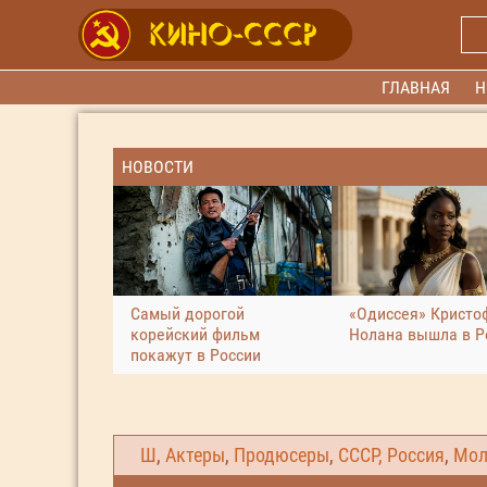
ГЛАВНАЯ
Н
НОВОСТИ
Самый дорогой
«Одиссея» Кристо
корейский фильм
Нолана вышла в Р
покажут в России
Ш
,
Актеры
,
Продюсеры
,
СССР, Россия
,
Мол