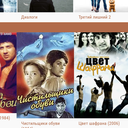
Диалоги
Третий лишний 2
1984)
Чистильщики обуви
Цвет шафрана (2006)