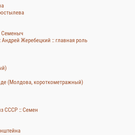
ва
оростылева
: Семеныч
: Андрей Жеребецкий :: главная роль
ый)
алде (Молдова, короткометражный)
з СССР :: Семен
енштейна