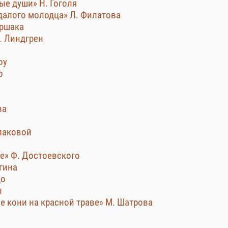
ые души» Н. Гоголя
удалого молодца» Л. Филатова
аршака
. Линдгрен
оу
о
ва
епаковой
е» Ф. Достоевского
гина
до
ы
е кони на красной траве» М. Шатрова