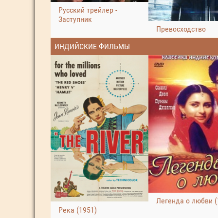
Русский трейлер -
Заступник
Превосходство
ИНДИЙСКИЕ ФИЛЬМЫ
Легенда о любви (
Река (1951)